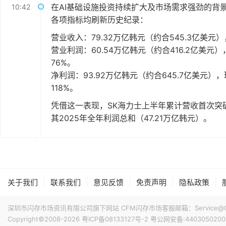
在AI基础设施投资持续扩大及市场需求强劲的背景
10:42
各项指标均刷新历史纪录：
营业收入：79.32万亿韩元（约合545.3亿美元
营业利润：60.54万亿韩元（约合416.2亿美元
76%。
净利润：93.92万亿韩元（约合645.7亿美元），
118%。
凭借这一表现，SK海力士上半年累计营收首次突
其2025年全年利润总和（47.21万亿韩元）。
|
|
|
|
|
关于我们
联系我们
意见反馈
免责声明
隐私政策
深圳市闪存市场资讯有限公司旗下网站 CFM闪存市场客服邮箱：Service@China
Copyright©2008-2026
粤ICP备08133127号-2
粤公网安备:4403050200