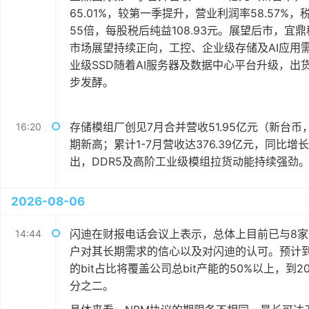
65.01%，较第一季提升，营业利润率58.57%，
55倍，每股税后纯益108.93元。展望后市，宜鼎
市场展望持续正向，工控、企业级存储及AI应用
业级SSD随着AI服务器及数据中心平台升级，出货
步发酵。
存储模组厂创见7月合并营收51.95亿元（新台币，
16:20
期新高；累计1-7月营收达376.39亿元，同比增
出，DDR5及高阶工业级模组拉货动能持续强劲
2026-08-06
闪迪在财报电话会议上表示，总体上目前已与8家
14:44
户对其长期需求的信心以及对闪迪的认可。预计到202
的bit占比将覆盖公司总bit产能的50%以上，到2
分之二。