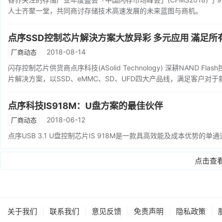
人士齐聚一堂，共同商讨存储技术高速发展的未来蓝图与商机。
点序SSD控制芯片解決方案大放异彩 多元应用 滿足所
2018-08-14
厂商动态
闪存控制芯片供货商点序科技(ASolid Technology) 深耕NAND F
片解决方案，以SSD、eMMC、SD、UFD四大产品线，满足客户对
点序科技IS918M：U盘方案的最佳伙伴
2018-06-12
厂商动态
点序USB 3.1 U盘控制芯片IS 918M是一款具高效能及成本优势的单
点击查
|
|
|
|
|
关于我们
联系我们
意见反馈
免责声明
隐私政策