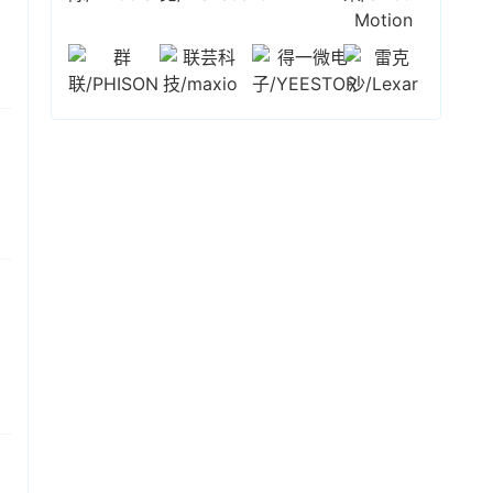
大涨幅纪录。截止发稿，日经225指数和韩国综指
分别涨超5%、16%。存储概念个股方面，截至发
稿，三星涨超22%，SK海力士涨超17%，
铠侠
涨
超31%。