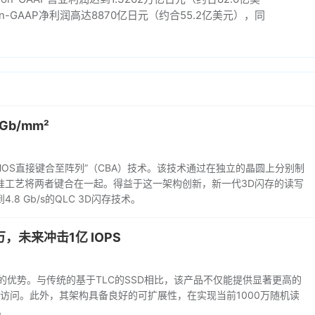
n-GAAP净利润高达8870亿日元（约合55.2亿美元），同
b/mm²
MOS直接键合至阵列”（CBA）技术。该技术通过在独立的晶圆上分别制
准工艺将两者键合在一起。得益于这一架构创新，新一代3D闪存的读写
 Gb/s的QLC 3D闪存技术。
万，未来冲击1亿 IOPS
能闪存的优势。与传统的基于TLC的SSD相比，该产品不仅能提供显著更高的
数据访问。此外，其架构具备良好的可扩展性，在实现当前1000万随机读
。