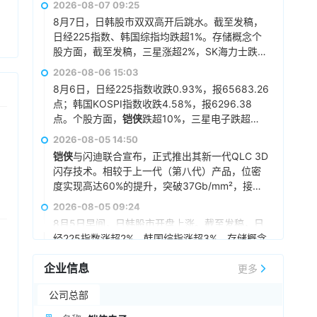
2026-08-07 09:25
8月7日，日韩股市双双高开后跳水。截至发稿，
日经225指数、韩国综指均跌超1%。存储概念个
股方面，截至发稿，三星涨超2%，SK海力士跌超
1%，
铠侠
跌超6%。
2026-08-06 15:03
8月6日，日经225指数收跌0.93%，报65683.26
点；韩国KOSPI指数收跌4.58%，报6296.38
点。个股方面，
铠侠
跌超10%，三星电子跌超
6%，SK海力士跌超10%。
2026-08-05 14:50
铠侠
与闪迪联合宣布，正式推出其新一代QLC 3D
闪存技术。相较于上一代（第八代）产品，位密
度实现高达60%的提升，突破37Gb/mm²，接口
速率达到4.8 Gb/s，在位密度、性能及能效方面
2026-08-05 09:24
均树立了全新的行业标杆。
8月5日早间，日韩股市开盘上涨。截至发稿，日
经225指数涨超2%，韩国综指涨超3%。存储概念
个股方面，截至发稿，三星涨超2%，SK海力士涨
企业信息
超5%，
铠侠
涨超11%。
更多
2026-08-04 16:59
铠侠
发布
KIOXIA
GP1系列PCIe扩展卡，专为
公司总部
GPU 直接访问而优化，随机读取 IOPS 高达