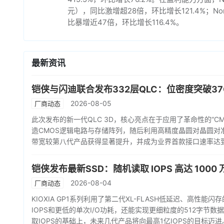
元），同比激增超28倍，环比增长121.4%；No
比暴增近47倍，环比增长116.4%。
最新资讯
铠侠与闪迪联合发布332层QLC：位密度突破37G
2026-08-05
厂商动态
此次发布的新一代QLC 3D，核心亮点在于应用了革命性的“C
造CMOS逻辑电路与存储阵列，随后利用高精度晶圆对晶圆对
带宽较第八代产品获得显著提升，并成为业界首款接口速率达到4.8
铠侠发布最新SSD：随机读取 IOPS 高达 1000 
2026-08-04
厂商动态
KIOXIA GP1系列利用了第二代XL-FLASH低延迟、高性
IOPS和更低的单次I/O功耗，还能实现更细粒度的512字节
取IOPS的基础上，未来几代产品将向最高1亿IOPS的目标迈进