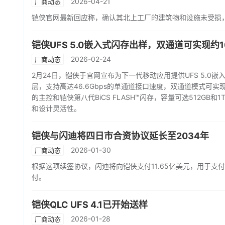
2026-04-21
厂商动态
铠侠官网最新回应称，确认其北上工厂的建筑物和设施未受损
铠侠UFS 5.0嵌入式闪存出样，双通道可实现约10
2026-02-24
厂商动态
2月24日，铠侠于官网宣布为下一代移动应用提供UFS 5.0嵌入式闪存样
层，支持高达46.6Gbps的单通道接口速度，双通道模式可实现约
的主控和铠侠第八代BiCS FLASH™闪存，容量可选512GB
和设计灵活性。
铠侠与闪迪将四日市合资协议延长至2034年
2026-01-30
厂商动态
根据这项续签协议，闪迪将向铠侠支付11.65亿美元，用于支付
付。
铠侠QLC UFS 4.1已开始送样
2026-01-28
厂商动态