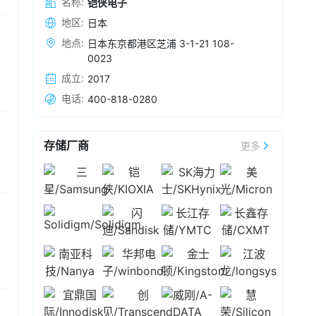
名称:
铠侠电子
1000 万。该系列SSD采用
KIOXIA
XL-FLASH™
第二代闪存，实现基于闪存的内存扩展，以满足
地区:
日本
2026-08-03 15:13
人工智能基础设施日益增长的性能和内存需求。
铠侠
8月3日发布公告称，旗下子公司在涉及美国
地点:
日本东京都港区芝浦 3-1-21 108-
评估样品将于 2026 年底前提供给部分客户。
卫星通信企业Viasat的诉讼中被美国得州西区联
0023
邦地区法院判付2.29亿美元赔偿金，已在第一季
成立:
2017
度计提诉讼损失准备金。
铠侠
表示，公司认为
2026-08-03 09:20
电话:
400-818-0280
Viasat的主张及该判决完全不可接受，并打算采
8月3日，日韩股市开盘走弱。截止发稿，日经
取一切可行的法律手段，包括在必要时提起上
225指数跌超2%，韩国综指跌超4%。存储概念个
诉。
股方面，截至发稿，三星跌超6%，SK海力士跌超
存储厂商
更多
5%，
铠侠
跌超10%。
2026-07-31 17:40
铠侠
正按计划推进2028年实现与关键客户的长期
协议（LTA）覆盖50%出货量的目标，但不会以大
幅降价为代价签署长协。现阶段和客户主要磋商
周期覆盖至 2027–2028 年；近期部分客户希望
2026-07-31 16:23
签订周期更长的框架协议，双方正在积极对接。
铠侠
首席财务官于财报电话会议上表示，反对为
争夺市场份额而投入高额资本支出。
2026-07-31 09:17
7月31日，日韩股市高开高走。韩国KOSPI指数日
内暴涨15%，创下1980年有数据统计以来盘中最