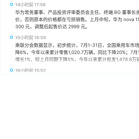
14小时前 17:56
华为常务董事、产品投资评审委员会主任、终端 BG 董事
价，否则原本的价格都在亏损销售。上月中旬，华为 nova 
300 元，调整后起售价达 2999 元。
15小时前 16:59
乘联分会数据显示，初步统计，7月1-31日，全国乘用车市场
降6%，今年以来累计零售1,020.7万辆，同比下降20%；7
增长1%，较上月同期下降5%，今年以来累计批发1,478.8
16小时前 15:52
鸿海7月营收达9465亿元（新台币，下同），环比增长15.1
月营收首度超过九千亿门槛。累计1-7月营收为5.5894万亿
16小时前 15:49
南亚科技公告2026年7月营收438.68亿元（新台币，下同），
为1755.04亿元，同比增长660.87%。
16小时前 15:45
利基型存储厂商晶豪科7月合并营收67.85亿元（新台币，下同）
新高；累计1-7月营收279.98亿元，同比增长281.48