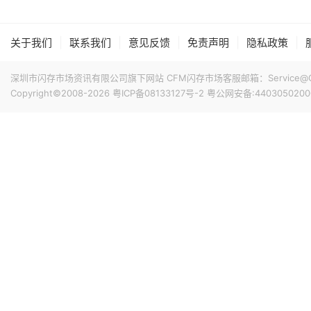
季存储价格在第二季大幅上涨后，可望维持高档或小幅走升
下半年营收仍有机会优于上半年。
16小时前 15:36
|
|
|
|
|
关于我们
联系我们
意见反馈
免责声明
隐私政策
近日，中微半导体设备（上海）股份有限公司完成工商变更，注
增幅约53%。
深圳市闪存市场资讯有限公司旗下网站 CFM闪存市场客服邮箱：Service@China
Copyright©2008-2026
粤ICP备08133127号-2
粤公网安备:4403050200
16小时前 15:09
根据Counterpoint Research最新研究报告，20
7%，达1090亿美元，创下有史以来最高的第二季度收入纪
涨，ASP同比增长17%至400美元，创下第二季度新高。AS
OEM厂商普遍因内存涨价提高产品价格。由于内存短缺和成
17小时前 14:51
将产品组合转向更高价值的产品线。预计智能手机在2026
Marvell 公布专为服务器人工智能存储打造的 Bravera SC6 (
ASP也将继续上涨。
将于今年第四季度开始送样。Bravera SC6 主控旨在显著提升
带宽内存（HBM）迁移至 SSD，从而有效提高整体基础架
17小时前 14:50
铠侠与闪迪联合宣布，正式推出其新一代QLC 3D闪存技术
提升，突破37Gb/mm²，接口速率达到4.8 Gb/s，在
17小时前 14:50