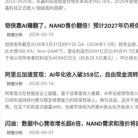
2023-2025年，长鑫科技营收复合增长率高达160.78%，202
鑫科技正式跨入“超级盈利周期”。
铠侠靠AI赚翻了，NAND售价翻倍！预计2027年仍将
2026-05-15
财报分析
铠侠发布截至2026年3月31日的FY25 Q4（2026年1-3月）财务业
比大增188.9%；Non-GAAP下，营业利润为5991亿日元(约合41.7
于母公司所有者的利润为4099亿日元（约合28.5亿美元），环比增长3
阿里云加速变现：AI年化收入破358亿，自由现金流转
2026-05-14
财报分析
阿里首次在财报会议上披露，基于该季度收入推算，AI年化经常性收入（A
已经形成持续付费与稳定续费能力的经常性收入。换句话说，这并不是
费。在这个阶段首次披露ARR，也被市场视为阿里AI商业化开始进入“
闪迪：数据中心营收增长超6倍，NAND需求和涨价将
2026-05-01
财报分析