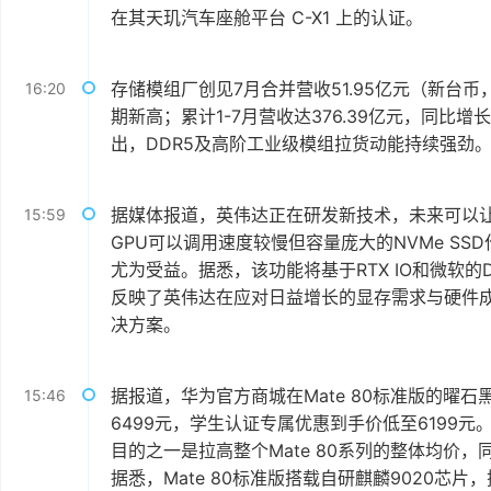
在其天玑汽车座舱平台 C-X1 上的认证。
存储模组厂创见7月合并营收51.95亿元（新台币，
16:20
期新高；累计1-7月营收达376.39亿元，同比增
出，DDR5及高阶工业级模组拉货动能持续强劲
据媒体报道，英伟达正在研发新技术，未来可以让
15:59
GPU可以调用速度较慢但容量庞大的NVMe SS
尤为受益。据悉，该功能将基于RTX IO和微软的Di
反映了英伟达在应对日益增长的显存需求与硬件
决方案。
据报道，华为官方商城在Mate 80标准版的曜石
15:46
6499元，学生认证专属优惠到手价低至6199
目的之一是拉高整个Mate 80系列的整体均价
据悉，Mate 80标准版搭载自研麒麟9020芯片，搭