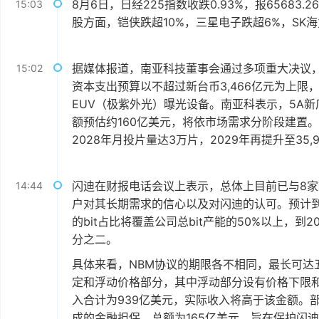
8月6日，日经225指数收跌0.93%，报65683.2
15:03
股方面，铠侠跌超10%，三星电子跌超6%，SK海
据媒体报道，南亚科技董事会通过多项重大决议，宣
15:02
资本支出预算以不超过新台币3,466亿元为上限，将
EUV（极紫外光）曝光设备。南亚科表示，5A新
额预估约160亿美元，将依市场需求分阶段建置。
2028年月投片量达3万片，2029年再提升至3
闪迪在财报电话会议上表示，总体上目前已与8家
14:44
户对其长期需求的信心以及对闪迪的认可。预计到202
的bit占比将覆盖公司总bit产能的50%以上，到2
分之二。
具体来看，NBM协议的期限各不相同，最长可达
定和浮动价格部分，其中浮动部分设有价格下限
入合计为939亿美元，实际收入将高于该金额。
成的金融担保，总额为165亿美元，旨在保护闪