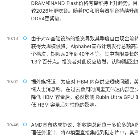
DRAM和NAND Flash价格有望维持上升趋势
较2026年更吃紧。随着PC和服务器平台持续升级
DDR4更紧缺。
由于对AI基础设施的投资导致其季度自由现金流转为
10:13
获得大规模融资。Alphabet宣布计划发行总额
个档次，期限从2年到40年不等。其中期限最长
1.3个百分点。投资者对此反应热烈，认购额超过
据外媒报道，为应对 HBM 内存供应短缺问题，英伟达
10:02
情人士消息称，在过去数周时间里英伟达内部至少测试了 3
降低 HBM 容量后，必然影响 Rubin Ultr
低 HBM 容量后对性能的影响。
AMD宣布达成协议，将收购总部位于多伦多的AI推理
09:46
理任务设计，将AI模型直接集成到硅芯片中，其