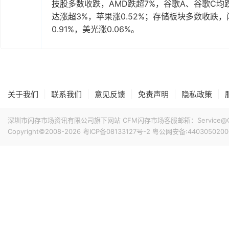
技股多数收跌，AMD跌超7%，谷歌A、谷歌C均
达涨超3%，苹果涨0.52%；存储板块多数收跌
0.91%，美光涨0.06%。
|
|
|
|
|
关于我们
联系我们
意见反馈
免责声明
隐私政策
深圳市闪存市场资讯有限公司旗下网站 CFM闪存市场客服邮箱：Service@China
Copyright©2008-2026
粤ICP备08133127号-2
粤公网安备:4403050200