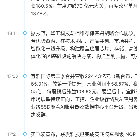
长180.5%，首度冲破70 亿元大关，再度改写单
137.8%。
据报道，华工科技与佰维存储签署战略合作协议。双
18:11
合优势资源，在技术协同、产品共创、市场共拓
智能化产线升级，构建覆盖底层芯片、存储、高
体化”的AI基础设施解决方案，构建互利共赢、
宜鼎国际第二季合并营收224.43亿元（新台币，下
17:28
65.01%，较第一季提升，营业利润率58.57%，
55倍，每股税后纯益108.93元。展望后市，宜鼎
市场展望持续正向，工控、企业级存储及AI应用
业级SSD随着AI服务器及数据中心平台升级，出货
步发酵。
英飞凌宣布，联发科技已完成英飞凌车规级 NOR 闪存存储
17:21