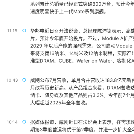
系列累计总销量已经正式突破800万台，预计今
速度明显快于上一代Mate系列旗舰。
华邦电近日召开法说会，总经理陈沛铭表示，高雄现有M
11:18
片，预计今年底开始投片。不过，Module A
2029 年以后产能的强烈需求，公司启动Module
来将支援16纳米、14纳米及12纳米制程，实际
准型DRAM、CUBE、Wafer-on-Wafer、客
威刚公布7月营收，单月合并营收达183.8亿元新台
10:43
月改写历史新高。从产品组合来看，DRAM营收达140
储卡、随身碟及其他产品则占3.3%。今年前7个月累
大幅超越2025年全年营收。
据媒体报道，威刚近日在法说会上表示，在需求
10:14
期第3季度营运将优于第2季度，并进一步扩大全年