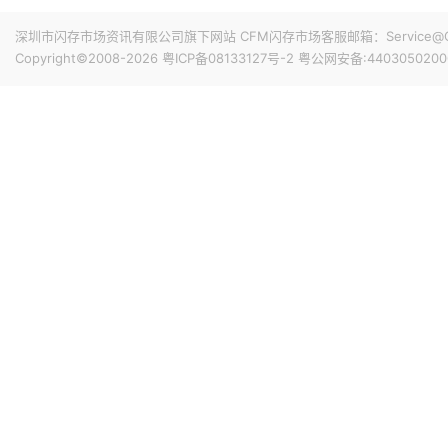
专属优惠到手价低至6199元。业内人士透露，华为此次推出大
的整体均价，同时进一步拉动全系列的整体出货量，消化现有产能
深圳市闪存市场资讯有限公司旗下网站 CFM闪存市场客服邮箱：Service@China
搭配最新的HarmonyOS 6操作系统。目前，Mate 80
Copyright©2008-2026
粤ICP备08133127号-2
粤公网安备:4403050200
昨天 08-07 11:18
计销量就能破千万，整个系列的破千万速度明显快于上一代M
华邦电近日召开法说会，总经理陈沛铭表示，高雄现有Module
底开始投片。不过，Module A扩产完成后，厂内空间几乎
公司启动Module B建设，预计2027年动工、2029年装
产出与营收贡献则主要落在2030年。未来产品将涵盖标准型DRAM
昨天 08-07 10:43
片及矽电容等。
威刚公布7月营收，单月合并营收达183.8亿元新台币，环比增
高。从产品组合来看，DRAM营收达140.8亿元，占整体比重7
占3.3%。今年前7个月累计合并营收达826.5亿元新台币，年
昨天 08-07 10:14
据媒体报道，威刚近日在法说会上表示，在需求增加、价格
运将优于第2季度，并进一步扩大全年营运成果。公司看好第4季度
维持上升趋势。目前存储市场供给持续紧张，预计2027年DR
升级，DDR5已成为市场主流，长期而言，DDR5将比DDR
昨天 08-07 10:13
由于对AI基础设施的投资导致其季度自由现金流转为赤字，谷歌
资。Alphabet宣布计划发行总额高达250亿美元的美元计