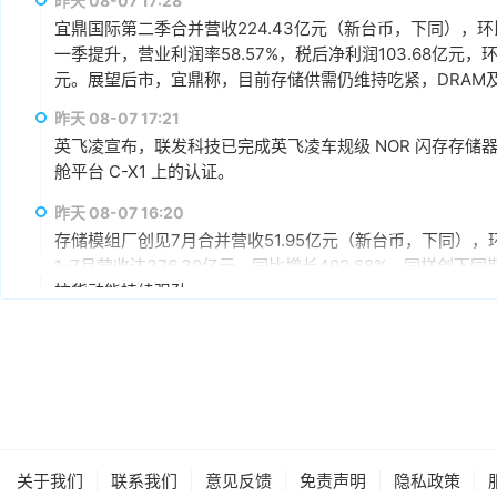
昨天 08-07 17:28
宜鼎国际第二季合并营收224.43亿元（新台币，下同），环比增
一季提升，营业利润率58.57%，税后净利润103.68亿元，环
元。展望后市，宜鼎称，目前存储供需仍维持吃紧，DRAM及N
AI应用需求也未见降温，有望持续支撑下半年营运。其中，企
昨天 08-07 17:21
仍具成长空间，相关PCIe Gen5产品布局也将逐步发酵。
英飞凌宣布，联发科技已完成英飞凌车规级 NOR 闪存存储器解决方案 
舱平台 C-X1 上的认证。
昨天 08-07 16:20
存储模组厂创见7月合并营收51.95亿元（新台币，下同），环
1-7月营收达376.39亿元，同比增长402.68%，同样
拉货动能持续强劲。
昨天 08-07 15:59
据媒体报道，英伟达正在研发新技术，未来可以让SSD充当
较慢但容量庞大的NVMe SSD作为“后备显存”，对显存需
RTX IO和微软的DirectStorage技术。虽然官方尚
件成本之间的矛盾时，正在探索基于软件和系统架构的解决
昨天 08-07 15:46
据报道，华为官方商城在Mate 80标准版的曜石黑配色下开放
|
|
|
|
|
关于我们
联系我们
意见反馈
免责声明
隐私政策