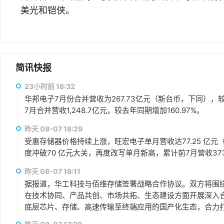
美光和铠侠。
简讯快报
23小时前 18:32
华邦电子7月份合并营收为267.73亿元（新台币，下同），较上
7月合并营收1,248.7亿元，较去年同期增加160.97%。
昨天 08-07 18:29
受惠存储器价格持续上涨，旺宏电子单月营收达77.25 亿元（
度冲破70 亿元大关，再度改写单月新高，累计前7月营收373.1
昨天 08-07 18:11
据报道，华工科技与佰维存储签署战略合作协议。双方将围绕“
在技术协同、产品共创、市场共拓、生态建设方面开展深入
底层芯片、存储、高速传输至终端应用的国产化生态，合力打
赢、可持续发展的战略合作伙伴关系。