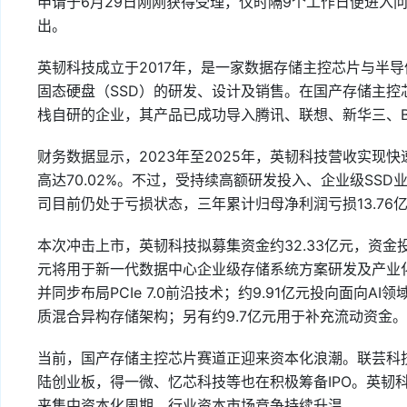
申请于6月29日刚刚获得受理，仅时隔9个工作日便进入
出。
英韧科技成立于2017年，是一家数据存储主控芯片与半
固态硬盘（SSD）的研发、设计及销售。在国产存储主控
栈自研的企业，其产品已成功导入腾讯、联想、新华三、Bil
财务数据显示，2023年至2025年，英韧科技营收实现快速
高达70.02%。不过，受持续高额研发投入、企业级SS
司目前仍处于亏损状态，三年累计归母净利润亏损13.76
本次冲击上市，英韧科技拟募集资金约32.33亿元，资金投
元将用于新一代数据中心企业级存储系统方案研发及产业化项
并同步布局PCIe 7.0前沿技术；约9.91亿元投向面向A
质混合异构存储架构；另有约9.7亿元用于补充流动资金。
当前，国产存储主控芯片赛道正迎来资本化浪潮。联芸科技已
陆创业板，得一微、忆芯科技等也在积极筹备IPO。英韧
来集中资本化周期，行业资本市场竞争持续升温。