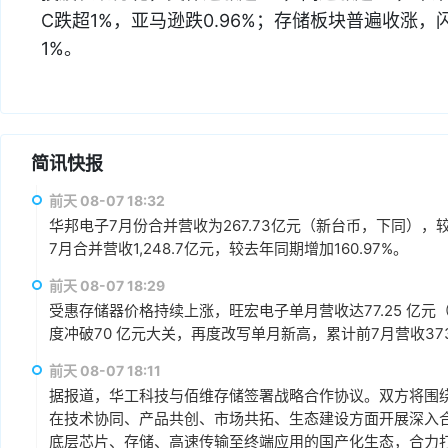
C跌超1%，亚马逊跌0.96%；存储板块普遍收涨
1%。
简讯快报
前天 08-07 18:32
华邦电子7月份合并营收为267.73亿元（新台币，下同），较上
7月合并营收1,248.7亿元，较去年同期增加160.97%。
前天 08-07 18:29
受惠存储器价格持续上涨，旺宏电子单月营收达77.25 亿元（
度冲破70 亿元大关，再度改写单月新高，累计前7月营收373.1
前天 08-07 18:11
据报道，华工科技与佰维存储签署战略合作协议。双方将围绕“
在技术协同、产品共创、市场共拓、生态建设方面开展深入
底层芯片、存储、高速传输至终端应用的国产化生态，合力打