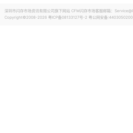
据报道，华为官方商城在Mate 80标准版的曜石黑配色下开放
专属优惠到手价低至6199元。业内人士透露，华为此次推出大
深圳市闪存市场资讯有限公司旗下网站 CFM闪存市场客服邮箱：Service@China
的整体均价，同时进一步拉动全系列的整体出货量，消化现有产能
Copyright©2008-2026
粤ICP备08133127号-2
粤公网安备:4403050200
搭配最新的HarmonyOS 6操作系统。目前，Mate 80
前天 08-07 11:18
计销量就能破千万，整个系列的破千万速度明显快于上一代M
华邦电近日召开法说会，总经理陈沛铭表示，高雄现有Module
底开始投片。不过，Module A扩产完成后，厂内空间几乎
公司启动Module B建设，预计2027年动工、2029年装
产出与营收贡献则主要落在2030年。未来产品将涵盖标准型DRAM
前天 08-07 10:43
片及矽电容等。
威刚公布7月营收，单月合并营收达183.8亿元新台币，环比增
高。从产品组合来看，DRAM营收达140.8亿元，占整体比重7
占3.3%。今年前7个月累计合并营收达826.5亿元新台币，年
前天 08-07 10:14
据媒体报道，威刚近日在法说会上表示，在需求增加、价格
运将优于第2季度，并进一步扩大全年营运成果。公司看好第4季度
维持上升趋势。目前存储市场供给持续紧张，预计2027年DR
升级，DDR5已成为市场主流，长期而言，DDR5将比DDR
前天 08-07 10:13
由于对AI基础设施的投资导致其季度自由现金流转为赤字，谷歌