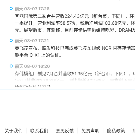
赢、可持续发展的战略合作伙伴关系。
前天 08-07 17:28
宜鼎国际第二季合并营收224.43亿元（新台币，下同），环比增
一季提升，营业利润率58.57%，税后净利润103.68亿元，环
元。展望后市，宜鼎称，目前存储供需仍维持吃紧，DRAM及N
AI应用需求也未见降温，有望持续支撑下半年营运。其中，企
前天 08-07 17:21
仍具成长空间，相关PCIe Gen5产品布局也将逐步发酵。
英飞凌宣布，联发科技已完成英飞凌车规级 NOR 闪存存储器解决方案 
舱平台 C-X1 上的认证。
前天 08-07 16:20
存储模组厂创见7月合并营收51.95亿元（新台币，下同），环
1-7月营收达376.39亿元，同比增长402.68%，同样
拉货动能持续强劲。
前天 08-07 15:59
据媒体报道，英伟达正在研发新技术，未来可以让SSD充当
较慢但容量庞大的NVMe SSD作为“后备显存”，对显存需
RTX IO和微软的DirectStorage技术。虽然官方尚
件成本之间的矛盾时，正在探索基于软件和系统架构的解决
前天 08-07 15:46
|
|
|
|
|
关于我们
联系我们
意见反馈
免责声明
隐私政策