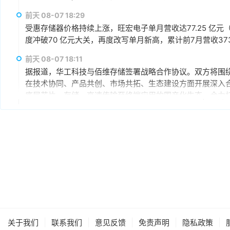
前天 08-07 18:29
受惠存储器价格持续上涨，旺宏电子单月营收达77.25 亿元（
度冲破70 亿元大关，再度改写单月新高，累计前7月营收373.1
前天 08-07 18:11
据报道，华工科技与佰维存储签署战略合作协议。双方将围绕“
在技术协同、产品共创、市场共拓、生态建设方面开展深入
底层芯片、存储、高速传输至终端应用的国产化生态，合力打
赢、可持续发展的战略合作伙伴关系。
前天 08-07 17:28
宜鼎国际第二季合并营收224.43亿元（新台币，下同），环比增
一季提升，营业利润率58.57%，税后净利润103.68亿元，环
元。展望后市，宜鼎称，目前存储供需仍维持吃紧，DRAM及N
AI应用需求也未见降温，有望持续支撑下半年营运。其中，企
前天 08-07 17:21
仍具成长空间，相关PCIe Gen5产品布局也将逐步发酵。
英飞凌宣布，联发科技已完成英飞凌车规级 NOR 闪存存储器解决方案 
舱平台 C-X1 上的认证。
前天 08-07 16:20
|
|
|
|
|
关于我们
联系我们
意见反馈
免责声明
隐私政策
存储模组厂创见7月合并营收51.95亿元（新台币，下同），环