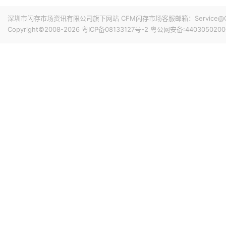
1-7月营收达376.39亿元，同比增长402.68%，同样
拉货动能持续强劲。
深圳市闪存市场资讯有限公司旗下网站 CFM闪存市场客服邮箱：Service@China
Copyright©2008-2026
粤ICP备08133127号-2
粤公网安备:4403050200
前天 08-07 15:59
据媒体报道，英伟达正在研发新技术，未来可以让SSD充当
较慢但容量庞大的NVMe SSD作为“后备显存”，对显存需
RTX IO和微软的DirectStorage技术。虽然官方尚
件成本之间的矛盾时，正在探索基于软件和系统架构的解决
前天 08-07 15:46
据报道，华为官方商城在Mate 80标准版的曜石黑配色下开放
专属优惠到手价低至6199元。业内人士透露，华为此次推出大
的整体均价，同时进一步拉动全系列的整体出货量，消化现有产能
搭配最新的HarmonyOS 6操作系统。目前，Mate 80
前天 08-07 11:18
计销量就能破千万，整个系列的破千万速度明显快于上一代M
华邦电近日召开法说会，总经理陈沛铭表示，高雄现有Module
底开始投片。不过，Module A扩产完成后，厂内空间几乎
公司启动Module B建设，预计2027年动工、2029年装
产出与营收贡献则主要落在2030年。未来产品将涵盖标准型DRAM
08-07 10:43
片及矽电容等。
威刚公布7月营收，单月合并营收达183.8亿元新台币，环比增
高。从产品组合来看，DRAM营收达140.8亿元，占整体比重7