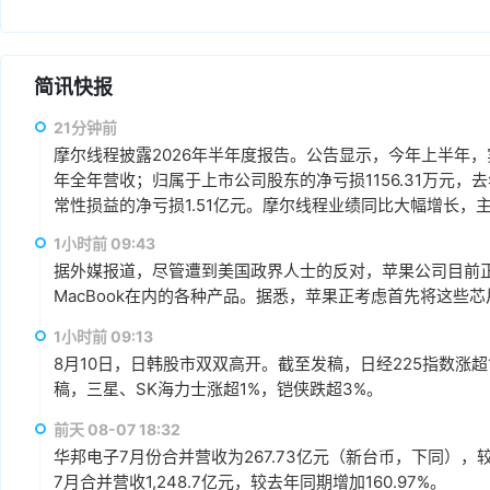
简讯快报
21分钟前
摩尔线程披露2026年半年度报告。公告显示，今年上半年，实现营
年全年营收；归属于上市公司股东的净亏损1156.31万元，
常性损益的净亏损1.51亿元。摩尔线程业绩同比大幅增长，
需求，叠加其夸娥智算集群商业化加速，产品性能获得客户
1小时前 09:43
收入快速增长。
据外媒报道，尽管遭到美国政界人士的反对，苹果公司目前正在
MacBook在内的各种产品。据悉，苹果正考虑首先将这些
1小时前 09:13
8月10日，日韩股市双双高开。截至发稿，日经225指数涨超
稿，三星、SK海力士涨超1%，铠侠跌超3%。
前天 08-07 18:32
华邦电子7月份合并营收为267.73亿元（新台币，下同），较上
7月合并营收1,248.7亿元，较去年同期增加160.97%。