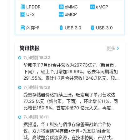
LPDDR
eMMC
eMCP
UFS
uMCP
闪存卡
USB 2.0
USB 3.0
简讯快报
更多
7小时前 18:32
华邦电子7月份合并营收为267.73亿元（新台币，
下同），较上个月增加29.99%，较去年同期增加
291.55%。累计1-7月合并营收1,248.7亿元，较
去年同期增加160.97%。
7小时前 18:29
受惠存储器价格持续上涨，旺宏电子单月营收达
77.25 亿元（新台币，下同），环比增长11%，同
比增长180.5%，首度冲破70 亿元大关，再度改
写单月新高，累计前7月营收373.18 亿元，同比
7小时前 18:11
增长137.8%。
据报道，华工科技与佰维存储签署战略合作协
议。双方将围绕“AI存储+计算+光互联”融合领
域，高效整合优势资源，在技术协同、产品共