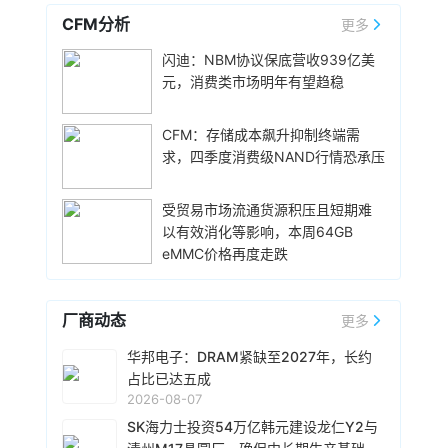
实，但相关传闻反映了英伟达在应对日益增长的
价6499元，学生认证专属优惠到手价低至6199
CFM分析
更多
显存需求与硬件成本之间的矛盾时，正在探索基
元。业内人士透露，华为此次推出大内存高配版
14小时前 11:18
于软件和系统架构的解决方案。
闪迪：NBM协议保底营收939亿美
本，核心目的之一是拉高整个Mate 80系列的整
华邦电近日召开法说会，总经理陈沛铭表示，高
体均价，同时进一步拉动全系列的整体出货量，
元，消费类市场明年有望趋稳
雄现有Module A 月产能将由目前1.5万片扩增至
消化现有产能。据悉，Mate 80标准版搭载自研
2.4万片，预计今年底开始投片。不过，Module
麒麟9020芯片，搭配最新的HarmonyOS 6操作
A扩产完成后，厂内空间几乎已全数用尽。为应对
CFM：存储成本飙升抑制终端需
15小时前 10:43
系统。目前，Mate 80系列累计总销量已经正式
客户对2029 年以后产能的强烈需求，公司启动
求，四季度消费级NAND行情恐承压
突破800万台，预计今年10月份前后累计销量就
威刚公布7月营收，单月合并营收达183.8亿元新
Module B建设，预计2027年动工、2029年装机
能破千万，整个系列的破千万速度明显快于上一
台币，环比增长25.4%，同比暴增331.3%，连续
及量产，未来将支援16纳米、14纳米及12纳米制
代Mate系列旗舰。
第5个月改写历史新高。从产品组合来看，DRAM
受贸易市场流通货源积压且短期难
程，实际产出与营收贡献则主要落在2030年。未
营收达140.8亿元，占整体比重76.6%；SSD占比
以有效消化等影响，本周64GB
15小时前 10:14
来产品将涵盖标准型DRAM、CUBE、Wafer-on-
20.1%，存储卡、随身碟及其他产品则占3.3%。
eMMC价格再度走跌
Wafer、客制化ASIC存储芯片及矽电容等。
据媒体报道，威刚近日在法说会上表示，在需求
今年前7个月累计合并营收达826.5亿元新台币，
增加、价格走高及货源稳定的三大有利因素带动
年增206.7%，已大幅超越2025年全年营收。
下，预期第3季度营运将优于第2季度，并进一步
厂商动态
更多
扩大全年营运成果。公司看好第4季度到2027年
15小时前 10:13
上半年的DRAM和NAND Flash价格有望维持上升
由于对AI基础设施的投资导致其季度自由现金流
华邦电子：DRAM紧缺至2027年，长约
趋势。目前存储市场供给持续紧张，预计2027年
转为赤字，谷歌母公司Alphabet再次寻求在债券
占比已达五成
DRAM供给将较2026年更吃紧。随着PC和服务器
市场获得大规模融资。Alphabet宣布计划发行总
2026-08-07
平台持续升级，DDR5已成为市场主流，长期而
额高达250亿美元的美元计价公司债券。该债券
SK海力士投资54万亿韩元建设龙仁Y2与
15小时前 10:02
言，DDR5将比DDR4更紧缺。
将分为10个档次，期限从2年到40年不等。其中