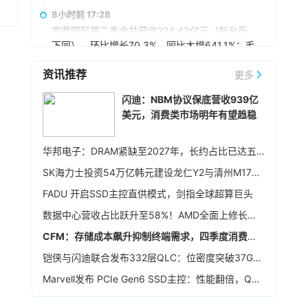
创、市场共拓、生态建设方面开展深入合作，持
8小时前 17:28
续推动相关领域产品智能化产线升级，构建覆盖
宜鼎国际第二季合并营收224.43亿元（新台币，
底层芯片、存储、高速传输至终端应用的国产化
下同），环比增长70.3%，同比大增641.1%；毛
生态，合力打造“存算运一体化”的AI基础设施解决
利率65.01%，较第一季提升，营业利润率
方案，构建互利共赢、可持续发展的战略合作伙
资讯推荐
58.57%，税后净利润103.68亿元，环比增长
更多
8小时前 17:21
伴关系。
90.1%，同比增长超55倍，每股税后纯益108.93
英飞凌宣布，联发科技已完成英飞凌车规级 NOR
闪迪：NBM协议保底营收939亿
元。展望后市，宜鼎称，目前存储供需仍维持吃
闪存存储器解决方案 512Mb Quad SPI NOR
美元，消费类市场明年有望趋稳
紧，DRAM及NAND Flash市场展望持续正向，工
Flash 在其天玑汽车座舱平台 C-X1 上的认证。
控、企业级存储及AI应用需求也未见降温，有望
9小时前 16:20
持续支撑下半年营运。其中，企业级SSD随着AI
华邦电子：DRAM紧缺至2027年，长约占比已达五成
服务器及数据中心平台升级，出货规模仍具成长
存储模组厂创见7月合并营收51.95亿元（新台
SK海力士投资54万亿韩元建设龙仁Y2与清州M17晶圆厂，确保中长期生产基础
空间，相关PCIe Gen5产品布局也将逐步发酵。
币，下同），环比增长2.50%，同比增长
307.66%，创同期新高；累计1-7月营收达
FADU 开启SSD主控直供模式，剑指全球超算巨头
376.39亿元，同比增长402.68%，同样创下同期
10小时前 15:59
数据中心营收占比跃升至58%！AMD全面上修长期财务指引，2027年该板块营收将翻倍
新高。展望后市，创见指出，DDR5及高阶工业级
据媒体报道，英伟达正在研发新技术，未来可以
模组拉货动能持续强劲。
CFM：存储成本飙升抑制终端需求，四季度消费级NAND行情恐承压
让SSD充当额外显存。当显卡板载的显存不足
时，GPU可以调用速度较慢但容量庞大的NVMe
铠侠与闪迪联合发布332层QLC：位密度突破37Gb/mm²
SSD作为“后备显存”，对显存需求极高的游戏或AI
10小时前 15:46
Marvell发布 PCIe Gen6 SSD主控：性能翻倍，Q4送样
推理场景尤为受益。据悉，该功能将基于RTX IO
据报道，华为官方商城在Mate 80标准版的曜石
和微软的DirectStorage技术。虽然官方尚未证
黑配色下开放了16GB+1TB的配置选项，官方定