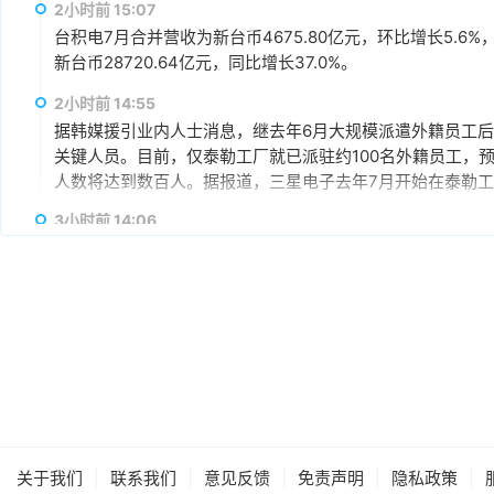
2小时前 15:07
台积电7月合并营收为新台币4675.80亿元，环比增长5.6%
新台币28720.64亿元，同比增长37.0%。
2小时前 14:55
据韩媒援引业内人士消息，继去年6月大规模派遣外籍员工
关键人员。目前，仅泰勒工厂就已派驻约100名外籍员工，
人数将达到数百人。据报道，三星电子去年7月开始在泰勒工
明，随着投产在即，现场准备工作正在加速推进。三星电子
3小时前 14:06
明年开始全面量产。
据韩媒ZDNET援引彭博社报道称，SK海力士正在评估各
售对该工厂的估值可能约为30亿美元。据悉，公司已开始
报道称，SK海力士正在考虑一项计划，即在交易完成后保
该交易最终能否达成仍有可能。SK海力士声明，为提升业
5小时前 11:52
据韩媒援引业内人士消息，尽管今年2月三星电子HBM4量产
原定年底达成80%的目标提前约4个月。此前，三星电子在
HBM总销量的60%。此外，三星电子据称已设定内部目标，
场份额（约38%）相近的水平。
6小时前 10:29
|
|
|
|
|
关于我们
联系我们
意见反馈
免责声明
隐私政策
摩尔线程披露2026年半年度报告。公告显示，今年上半年，实现营