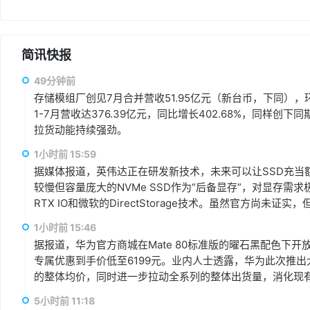
简讯快报
49分钟前
存储模组厂创见7月合并营收51.95亿元（新台币，下同），环
1-7月营收达376.39亿元，同比增长402.68%，同样
拉货动能持续强劲。
1小时前 15:59
据媒体报道，英伟达正在研发新技术，未来可以让SSD充当
较慢但容量庞大的NVMe SSD作为“后备显存”，对显存需
RTX IO和微软的DirectStorage技术。虽然官方尚
件成本之间的矛盾时，正在探索基于软件和系统架构的解决
1小时前 15:46
据报道，华为官方商城在Mate 80标准版的曜石黑配色下开放
专属优惠到手价低至6199元。业内人士透露，华为此次推出大
的整体均价，同时进一步拉动全系列的整体出货量，消化现有产能
搭配最新的HarmonyOS 6操作系统。目前，Mate 80
5小时前 11:18
计销量就能破千万，整个系列的破千万速度明显快于上一代M