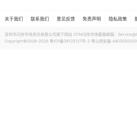
在过去数周时间里英伟达内部至少测试了 3 种低 HBM 配置的 Ru
Rubin Ultra GPU 的整体性能，英伟达正尝试从其它方
|
|
|
|
|
关于我们
联系我们
意见反馈
免责声明
隐私政策
7小时前 09:46
AMD宣布达成协议，将收购总部位于多伦多的AI推理芯片初创公
深圳市闪存市场资讯有限公司旗下网站 CFM闪存市场客服邮箱：Service@China
AI模型直接集成到硅芯片中，其产品可针对单一AI模型进行
Copyright©2008-2026
粤ICP备08133127号-2
粤公网安备:4403050200
7小时前 09:25
8月7日，日韩股市双双高开后跳水。截至发稿，日经225指
三星涨超2%，SK海力士跌超1%，铠侠跌超6%。
7小时前 09:19
当地时间8月6日，美股三大股指全线收跌。截至收盘，道琼斯工业
0.18%，报7709.96点；纳斯达克综合指数跌0.06%，报
高通、AMD涨超1%，苹果涨0.45%，谷歌A跌超1%，谷歌C跌
数收跌，西部数据跌超13%，闪迪跌超6%，SK海力士跌超4
23小时前 17:18
据媒体报道，台积电负责为苹果新款iPhone 代工 A20 P
美元A20 Pro 芯片的CPU模块在仓库中，尚未进入后续
相关尝试均未取得有效成果。随着DRAM困境日益凸显，iPhone 18