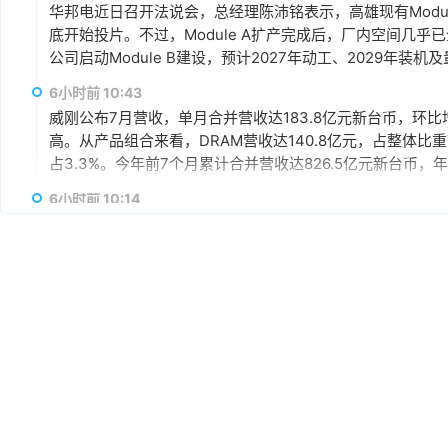
华邦电近日召开法说会，总经理陈沛铭表示，高雄现有Module
底开始投片。不过，Module A扩产完成后，厂内空间几乎
公司启动Module B建设，预计2027年动工、2029年装
产出与营收贡献则主要落在2030年。未来产品将涵盖标准型DRAM
6小时前 10:43
片及矽电容等。
威刚公布7月营收，单月合并营收达183.8亿元新台币，环比增
高。从产品组合来看，DRAM营收达140.8亿元，占整体比重7
占3.3%。今年前7个月累计合并营收达826.5亿元新台币，年
6小时前 10:14
据媒体报道，威刚近日在法说会上表示，在需求增加、价格
运将优于第2季度，并进一步扩大全年营运成果。公司看好第4季度
维持上升趋势。目前存储市场供给持续紧张，预计2027年DR
升级，DDR5已成为市场主流，长期而言，DDR5将比DDR
6小时前 10:13
由于对AI基础设施的投资导致其季度自由现金流转为赤字，谷歌
资。Alphabet宣布计划发行总额高达250亿美元的美元计
等。其中期限最长的40年期债券，其发行利率预计比美国国
超过发行规模的四倍，总额达1150亿美元。
7小时前 10:02
据外媒报道，为应对 HBM 内存供应短缺问题，英伟达考虑降低 R