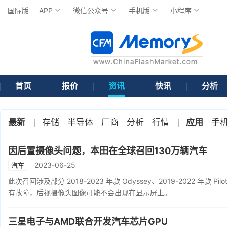
国际版
APP
微信公众号
手机版
小程序
首页
报价
资讯
快讯
分析
最新
存储
半导体
厂商
分析
行情
应用
手
因后置摄像头问题，本田在全球召回130万辆汽车
2023-06-25
汽车
此次召回涉及部分 2018-2023 年款 Odyssey、2019-2022 年款 Pi
有故障，后视摄像头图像可能不会出现在显示屏上。
三星电子与AMD联合开发汽车芯片GPU