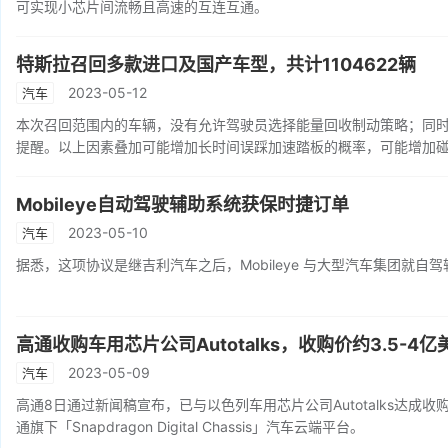
可实现小芯片间流畅且高速的互连互通。
特斯拉召回多款进口及国产车型，共计1104622辆
2023-05-12
汽车
本次召回范围内的车辆，没有允许驾驶员选择能量回收制动策略；同
提醒。以上因素叠加可能增加长时间误踩加速踏板的概率，可能增加
Mobileye自动驾驶辅助系统获保时捷订单
2023-05-10
汽车
据悉，这项协议是继吉利汽车之后，Mobileye 与大型汽车集团就
高通收购车用芯片公司Autotalks，收购价约3.5-4亿
2023-05-09
汽车
高通8日通过新闻稿宣布，已与以色列车用芯片公司Autotalks达成收
通旗下「Snapdragon Digital Chassis」汽车云端平台。