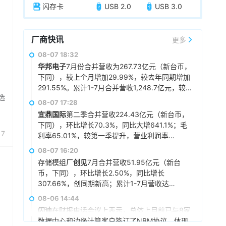
闪存卡
USB 2.0
USB 3.0
厂商快讯
更多
08-07 18:32
华邦电子
7月份合并营收为267.73亿元（新台币，
下同），较上个月增加29.99%，较去年同期增加
291.55%。累计1-7月合并营收1,248.7亿元，较
选
去年同期增加160.97%。
08-07 17:28
宜鼎国际
第二季合并营收224.43亿元（新台币，
下同），环比增长70.3%，同比大增641.1%；毛
17
利率65.01%，较第一季提升，营业利润率
58.57%，税后净利润103.68亿元，环比增长
08-07 16:20
90.1%，同比增长超55倍，每股税后纯益108.93
存储模组厂
创见
7月合并营收51.95亿元（新台
元。展望后市，宜鼎称，目前存储供需仍维持吃
币，下同），环比增长2.50%，同比增长
紧，DRAM及NAND Flash市场展望持续正向，工
307.66%，创同期新高；累计1-7月营收达
控、企业级存储及AI应用需求也未见降温，有望
376.39亿元，同比增长402.68%，同样创下同期
08-06 14:44
持续支撑下半年营运。其中，企业级SSD随着AI
新高。展望后市，
创见
指出，DDR5及高阶工业级
服务器及数据中心平台升级，出货规模仍具成长
闪迪
在财报电话会议上表示，总体上目前已与8家
模组拉货动能持续强劲。
空间，相关PCIe Gen5产品布局也将逐步发酵。
数据中心和边缘计算客户签订了NBM协议，体现