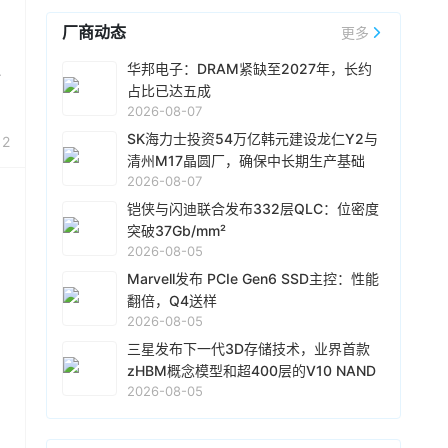
了客户对其长期需求的信心以及对
闪迪
的认可。
厂商动态
预计到2027财年（2026年7月-2027年6月），
更多
08-06 10:48
NBM协议的bit占比将覆盖公司总bit产能的50%以
CoreWeave宣布与
Solidigm
达成一项多年战略协
华邦电子：DRAM紧缺至2027年，长约
、
上，到2028财年（2027年7月-2028年6月）占
议，
Solidigm
将优先支持 CoreWeave 人工智能
占比已达五成
比将达到约三分之二。
云平台的企业级固态硬盘 (SSD) 分配。该协议扩
2026-08-07
具体来看，NBM协议的期限各不相同，最长可达
展了 CoreWeave 的人工智能集成方案，有助于
08-06 10:27
五年，加权平均期限超过四年。协议定价同时包
SK海力士投资54万亿韩元建设龙仁Y2与
12
确保其平台其他部分的存储容量能够随着客户需
含固定和浮动价格部分，其中浮动部分设有价格
Netlist宣布，已与
三星
电子签署一项为期五年的
清州M17晶圆厂，确保中长期生产基础
求的增长而扩展。
下限和上限。按价格下限计算，所有已签协议的
协议，内容涉及专利交叉许可、存储产品供应和
2026-08-07
最低预期收入合计为939亿美元，实际收入将高
技术合作。根据这项协议，
三星
电子可以利用
铠侠与闪迪联合发布332层QLC：位密度
于该金额。部分新业务模式协议包含由现金存款
Netlist的全部专利组合，包括服务器双列直插式
08-06 08:46
突破37Gb/mm²
和金融工具共同构成的金融担保，总额为165亿美
内存模块（DIMM）和高带宽内存（HBM）技
2026-08-05
闪迪
发布截至2026年7月3日的2026财年第四季
元，旨在保护
闪迪
免受客户未能履行协议规定的
术。两家公司已同意解决所有未决的法律纠纷，
度财报：营收89.7亿美元，环比增长51%，超出
Marvell发布 PCIe Gen6 SSD主控：性能
采购义务的影响。
并相互放弃相关索赔和法律责任。
三星
电子需向
指引上限。环比业绩增长中约三分之一来自出货
翻倍，Q4送样
Netlist支付2.39 亿美元预付授权费，以及从今年
量的增加，三分之二来自产品价格的上涨。非
2026-08-05
08-05 18:51
第三季度到 2031 年第二季度的 20 个季度（5
GAAP下净利润61.62亿美元，环比增长68%。继
年）内，每季度支付最高 3290 万美元的季度许
据韩媒报道，SK 海力士全资子公司
三星发布下一代3D存储技术，业界首款
Solidigm
正
今年4月财报电话会议上宣布签署5份新业务模式
可费，该费用与
三星
电子收入挂钩。
推进上市前融资项目，为在纳斯达克 IPO 做前期
zHBM概念模型和超400层的V10 NAND
2、
（NBM）协议后，
闪迪
在本财季又签署了5份新
准备。报道称，
Solidigm
计划以 50 万亿韩元
2026-08-05
亮相
协议，其中包括3份与新客户的NBM协议，以及2
（约合350亿美元）左右的估值筹集 5~10 万亿
08-05 15:49
份对现有协议的扩展。本财季预计营收103.0亿美
韩元的资金。现已选定摩根士丹利和高盛作为主
元-108.0亿美元，
闪迪
盘后跌逾6%。
南亚科技
公告2026年7月营收438.68亿元（新台