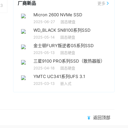
承销商，并正向全球另类资产管理公司及海外主
厂商新品
更多
币，下同），环比增长49.27%，同比大增
23
权财富基金等机构探询投资意向。
719.61%。累计1-7月营收为1755.04亿元，同比
Micron 2600 NVMe SSD
增长660.87%。
08-05 14:51
2025-06-27
固态硬盘
Marvell
公布专为服务器人工智能存储打造的
WD_BLACK SN8100系列SSD
Bravera SC6 (MV-SF1410) PCIe Gen6 SSD控
2025-05-14
固态硬盘
制器芯片，该产品预计将于今年第四季度开始送
样。Bravera SC6 主控旨在显著提升 AI 推理的存
金士顿FURY叛逆者G5系列SSD
储性能。它能够将更多的 KV Cache 从高带宽内
2025-05-13
固态硬盘
存（HBM）迁移至 SSD，从而有效提高整体基础
三星9100 PRO系列SSD（散热器版）
架构的运行效率。
2025-04-18
固态硬盘
YMTC UC341系列UFS 3.1
2025-03-13
嵌入式
返回顶部