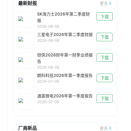
承销商，并正向全球另类资产管理公司及海外主
最新财报
更多
币，下同），环比增长49.27%，同比大增
权财富基金等机构探询投资意向。
719.61%。累计1-7月营收为1755.04亿元，同比
SK海力士2026年第二季度财
下载
增长660.87%。
08-05 14:51
报
Marvell
公布专为服务器人工智能存储打造的
2026-08-06
Bravera SC6 (MV-SF1410) PCIe Gen6 SSD控
三星电子2026年第二季度财报
下载
制器芯片，该产品预计将于今年第四季度开始送
2026-08-06
样。Bravera SC6 主控旨在显著提升 AI 推理的存
储性能。它能够将更多的 KV Cache 从高带宽内
铠侠2026财年第一财季业绩报
存（HBM）迁移至 SSD，从而有效提高整体基础
下载
告
架构的运行效率。
2026-08-06
朗科科技2026年第一季度报告
下载
2026-07-09
通富微电2026年第一季度报告
下载
2026-07-09
厂商新品
更多