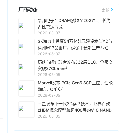
了客户对其长期需求的信心以及对
闪迪
的认可。
厂商动态
预计到2027财年（2026年7月-2027年6月），
更多
08-06 10:48
NBM协议的bit占比将覆盖公司总bit产能的50%以
CoreWeave宣布与
Solidigm
达成一项多年战略协
华邦电子：DRAM紧缺至2027年，长约
上，到2028财年（2027年7月-2028年6月）占
议，
Solidigm
将优先支持 CoreWeave 人工智能
占比已达五成
比将达到约三分之二。
云平台的企业级固态硬盘 (SSD) 分配。该协议扩
2026-08-07
具体来看，NBM协议的期限各不相同，最长可达
展了 CoreWeave 的人工智能集成方案，有助于
08-06 10:27
五年，加权平均期限超过四年。协议定价同时包
SK海力士投资54万亿韩元建设龙仁Y2与
确保其平台其他部分的存储容量能够随着客户需
含固定和浮动价格部分，其中浮动部分设有价格
Netlist宣布，已与
三星
电子签署一项为期五年的
清州M17晶圆厂，确保中长期生产基础
求的增长而扩展。
下限和上限。按价格下限计算，所有已签协议的
协议，内容涉及专利交叉许可、存储产品供应和
2026-08-07
最低预期收入合计为939亿美元，实际收入将高
技术合作。根据这项协议，
三星
电子可以利用
铠侠与闪迪联合发布332层QLC：位密度
于该金额。部分新业务模式协议包含由现金存款
Netlist的全部专利组合，包括服务器双列直插式
08-06 08:46
突破37Gb/mm²
和金融工具共同构成的金融担保，总额为165亿美
内存模块（DIMM）和高带宽内存（HBM）技
2026-08-05
闪迪
发布截至2026年7月3日的2026财年第四季
元，旨在保护
闪迪
免受客户未能履行协议规定的
术。两家公司已同意解决所有未决的法律纠纷，
度财报：营收89.7亿美元，环比增长51%，超出
Marvell发布 PCIe Gen6 SSD主控：性能
采购义务的影响。
并相互放弃相关索赔和法律责任。
三星
电子需向
指引上限。环比业绩增长中约三分之一来自出货
翻倍，Q4送样
Netlist支付2.39 亿美元预付授权费，以及从今年
量的增加，三分之二来自产品价格的上涨。非
2026-08-05
08-05 18:51
第三季度到 2031 年第二季度的 20 个季度（5
GAAP下净利润61.62亿美元，环比增长68%。继
年）内，每季度支付最高 3290 万美元的季度许
据韩媒报道，SK 海力士全资子公司
三星发布下一代3D存储技术，业界首款
Solidigm
正
今年4月财报电话会议上宣布签署5份新业务模式
可费，该费用与
三星
电子收入挂钩。
推进上市前融资项目，为在纳斯达克 IPO 做前期
zHBM概念模型和超400层的V10 NAND
（NBM）协议后，
闪迪
在本财季又签署了5份新
准备。报道称，
Solidigm
计划以 50 万亿韩元
2026-08-05
亮相
协议，其中包括3份与新客户的NBM协议，以及2
（约合350亿美元）左右的估值筹集 5~10 万亿
08-05 15:49
份对现有协议的扩展。本财季预计营收103.0亿美
韩元的资金。现已选定摩根士丹利和高盛作为主
元-108.0亿美元，
闪迪
盘后跌逾6%。
南亚科技
公告2026年7月营收438.68亿元（新台