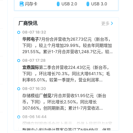
闪存卡
USB 2.0
USB 3.0
厂商快讯
更多
08-07 18:32
华邦电子
7月份合并营收为267.73亿元（新台币，
下同），较上个月增加29.99%，较去年同期增加
291.55%。累计1-7月合并营收1,248.7亿元，较
去年同期增加160.97%。
08-07 17:28
宜鼎国际
第二季合并营收224.43亿元（新台币，
下同），环比增长70.3%，同比大增641.1%；毛
利率65.01%，较第一季提升，营业利润率
58.57%，税后净利润103.68亿元，环比增长
08-07 16:20
90.1%，同比增长超55倍，每股税后纯益108.93
存储模组厂
创见
7月合并营收51.95亿元（新台
元。展望后市，宜鼎称，目前存储供需仍维持吃
币，下同），环比增长2.50%，同比增长
紧，DRAM及NAND Flash市场展望持续正向，工
307.66%，创同期新高；累计1-7月营收达
控、企业级存储及AI应用需求也未见降温，有望
376.39亿元，同比增长402.68%，同样创下同期
08-06 14:44
持续支撑下半年营运。其中，企业级SSD随着AI
新高。展望后市，
创见
指出，DDR5及高阶工业级
服务器及数据中心平台升级，出货规模仍具成长
闪迪
在财报电话会议上表示，总体上目前已与8家
模组拉货动能持续强劲。
空间，相关PCIe Gen5产品布局也将逐步发酵。
数据中心和边缘计算客户签订了NBM协议，体现