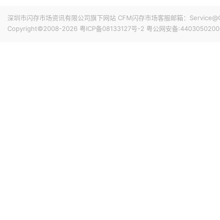
15小时前 11:18
计销量就能破千万，整个系列的破千万速度明显快于上一代M
华邦电近日召开法说会，总经理陈沛铭表示，高雄现有Module
深圳市闪存市场资讯有限公司旗下网站 CFM闪存市场客服邮箱：Service@China
底开始投片。不过，Module A扩产完成后，厂内空间几乎
Copyright©2008-2026
粤ICP备08133127号-2
粤公网安备:4403050200
公司启动Module B建设，预计2027年动工、2029年装
产出与营收贡献则主要落在2030年。未来产品将涵盖标准型DRAM
16小时前 10:43
片及矽电容等。
威刚公布7月营收，单月合并营收达183.8亿元新台币，环比增
高。从产品组合来看，DRAM营收达140.8亿元，占整体比重7
占3.3%。今年前7个月累计合并营收达826.5亿元新台币，年
16小时前 10:14
据媒体报道，威刚近日在法说会上表示，在需求增加、价格
运将优于第2季度，并进一步扩大全年营运成果。公司看好第4季度
维持上升趋势。目前存储市场供给持续紧张，预计2027年DR
升级，DDR5已成为市场主流，长期而言，DDR5将比DDR
16小时前 10:13
由于对AI基础设施的投资导致其季度自由现金流转为赤字，谷歌
资。Alphabet宣布计划发行总额高达250亿美元的美元计
等。其中期限最长的40年期债券，其发行利率预计比美国国
超过发行规模的四倍，总额达1150亿美元。
17小时前 10:02