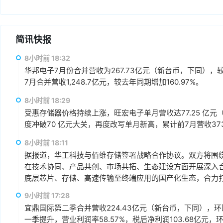
简讯快报
8小时前 18:32
华邦电子7月份合并营收为267.73亿元（新台币，下同），较上
7月合并营收1,248.7亿元，较去年同期增加160.97%。
8小时前 18:29
受惠存储器价格持续上涨，旺宏电子单月营收达77.25 亿元（
度冲破70 亿元大关，再度改写单月新高，累计前7月营收373.1
8小时前 18:11
据报道，华工科技与佰维存储签署战略合作协议。双方将围绕“
在技术协同、产品共创、市场共拓、生态建设方面开展深入
底层芯片、存储、高速传输至终端应用的国产化生态，合力打
赢、可持续发展的战略合作伙伴关系。
9小时前 17:28
宜鼎国际第二季合并营收224.43亿元（新台币，下同），环比增
一季提升，营业利润率58.57%，税后净利润103.68亿元，环