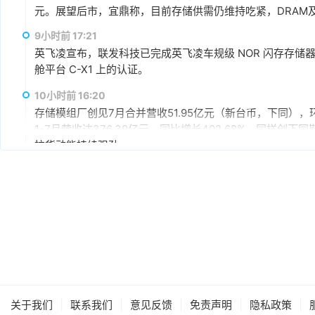
元。展望后市，宜鼎称，目前存储供需仍维持吃紧，DRAM及N
AI应用需求也未见降温，有望持续支撑下半年营运。其中，企
9小时前 17:21
仍具成长空间，相关PCIe Gen5产品布局也将逐步发酵。
英飞凌宣布，联发科技已完成英飞凌车规级 NOR 闪存存储器解决方案 
舱平台 C-X1 上的认证。
10小时前 16:20
存储模组厂创见7月合并营收51.95亿元（新台币，下同），环
1-7月营收达376.39亿元，同比增长402.68%，同样
拉货动能持续强劲。
11小时前 15:59
据媒体报道，英伟达正在研发新技术，未来可以让SSD充当
较慢但容量庞大的NVMe SSD作为“后备显存”，对显存需
RTX IO和微软的DirectStorage技术。虽然官方尚
件成本之间的矛盾时，正在探索基于软件和系统架构的解决
11小时前 15:46
据报道，华为官方商城在Mate 80标准版的曜石黑配色下开放
专属优惠到手价低至6199元。业内人士透露，华为此次推出大
的整体均价，同时进一步拉动全系列的整体出货量，消化现有产能
|
|
|
|
|
关于我们
联系我们
意见反馈
免责声明
隐私政策
搭配最新的HarmonyOS 6操作系统。目前，Mate 80