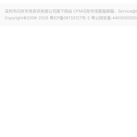
上限。按价格下限计算，所有已签协议的最低预期收入合计为
闪迪FY26Q4（截至2026年7月3日）总资本支出为5.62亿
协议包含由现金存款和金融工具共同构成的金融担保，总额为
深圳市闪存市场资讯有限公司旗下网站 CFM闪存市场客服邮箱：Service@China
供应增长为目标，随着BiCS8和BiCS10产能爬坡，资本
的采购义务的影响。
Copyright©2008-2026
粤ICP备08133127号-2
粤公网安备:4403050200
6%。
17小时前 14:42
Counterpoint Research报告显示，2026年上半
长韧性，销量同比增长5%，在全球智能手机总销量中的占比升至
的20%，创历史新高。高端市场份额的增长，主要受存储成
借更高的利润率以及减少促销投入，更容易消化成本上涨带
17小时前 14:27
华为数据存储产品线副总裁吴俊杰在2026华为数据存储用
上涨是有影响的，今年业界友商都进行了多次价格调整，涨
应链稳定且多元化，华为存储对客户的供应是可以保证的。
20小时前 10:48
CoreWeave宣布与Solidigm达成一项多年战略协议，Soli
态硬盘 (SSD) 分配。该协议扩展了 CoreWeave 的
着客户需求的增长而扩展。
21小时前 10:27
Netlist宣布，已与三星电子签署一项为期五年的协议，