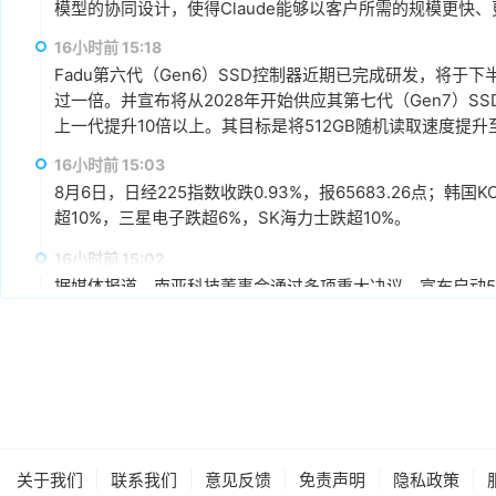
模型的协同设计，使得Claude能够以客户所需的规模更快
16小时前 15:18
Fadu第六代（Gen6）SSD控制器近期已完成研发，将于
过一倍。并宣布将从2028年开始供应其第七代（Gen7）S
上一代提升10倍以上。其目标是将512GB随机读取速度提升至每
16小时前 15:03
8月6日，日经225指数收跌0.93%，报65683.26点；韩国K
超10%，三星电子跌超6%，SK海力士跌超10%。
16小时前 15:02
据媒体报道，南亚科技董事会通过多项重大决议，宣布启动5A
不超过新台币3,466亿元为上限，将导入1B、1C、1D及1
科表示，5A新厂最大规划产能约为每月45,000片晶圆，整
产能规划上，预计新厂2027年下半年开始投片，2028年月投
17小时前 14:44
场需求再扩充至完整产能。
闪迪在财报电话会议上表示，总体上目前已与8家数据中心和
求的信心以及对闪迪的认可。预计到2027财年（2026年7月-2
能的50%以上，到2028财年（2027年7月-2028年6月
|
|
|
|
|
关于我们
同，最长可达五年，加权平均期限超过四年。协议定价同时
联系我们
意见反馈
免责声明
隐私政策
17小时前 14:43