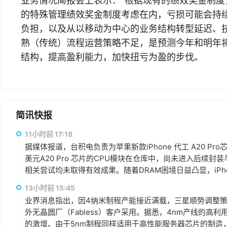
业务情况简报会上表示：“根据现有的绩效奖金制
的特殊管理绩效奖金制度考虑在内，亏损可能会持
负担，以及从以移动为中心的业务结构转型延迟、
熟（传统）流程运营策略不足，是预测今年和明年
结构，提高盈利能力，加快扭亏为盈的步伐。
简讯快报
11小时前 17:18
据媒体报道，台积电负责为苹果新款iPhone 代工 A20 P
美元A20 Pro 芯片的CPU模块在仓库中，尚未进入后续
相关尝试均未取得有效成果。随着DRAM困境日益凸显，iPhone 18
13小时前 15:45
业界消息指出，因4纳米制程产能接近满载，三星顺势调整
外无晶圆厂（Fabless）客户采用。据悉，4nm产线的高
的激增。由于5nm制程同样适用于高性能服务器芯片的制造