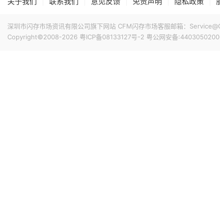
|
|
|
|
|
关于我们
联系我们
意见反馈
免责声明
隐私政策
闪迪在财报电话会议上表示，总体上目前已与8家数据中心和
求的信心以及对闪迪的认可。预计到2027财年（2026年7月-2
深圳市闪存市场资讯有限公司旗下网站 CFM闪存市场客服邮箱：Service@China
能的50%以上，到2028财年（2027年7月-2028年6月
Copyright©2008-2026
粤ICP备08133127号-2
粤公网安备:4403050200
同，最长可达五年，加权平均期限超过四年。协议定价同时
14小时前 14:43
上限。按价格下限计算，所有已签协议的最低预期收入合计为
闪迪FY26Q4（截至2026年7月3日）总资本支出为5.62亿
协议包含由现金存款和金融工具共同构成的金融担保，总额为
供应增长为目标，随着BiCS8和BiCS10产能爬坡，资本
的采购义务的影响。
6%。
14小时前 14:42
Counterpoint Research报告显示，2026年上半
长韧性，销量同比增长5%，在全球智能手机总销量中的占比升至
的20%，创历史新高。高端市场份额的增长，主要受存储成
借更高的利润率以及减少促销投入，更容易消化成本上涨带
14小时前 14:27
华为数据存储产品线副总裁吴俊杰在2026华为数据存储用
上涨是有影响的，今年业界友商都进行了多次价格调整，涨
应链稳定且多元化，华为存储对客户的供应是可以保证的。
18小时前 10:48
CoreWeave宣布与Solidigm达成一项多年战略协议，Soli