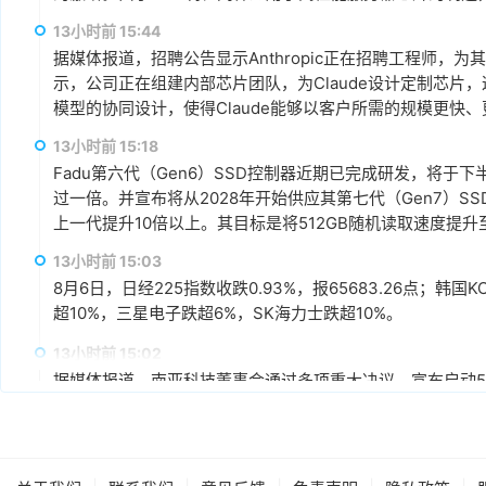
以来，客户对5纳米制程的需求显著增加。
13小时前 15:44
据媒体报道，招聘公告显示Anthropic正在招聘工程师，为其Cl
示，公司正在组建内部芯片团队，为Claude设计定制芯片，这
模型的协同设计，使得Claude能够以客户所需的规模更快
13小时前 15:18
Fadu第六代（Gen6）SSD控制器近期已完成研发，将于
过一倍。并宣布将从2028年开始供应其第七代（Gen7）S
上一代提升10倍以上。其目标是将512GB随机读取速度提升至每
13小时前 15:03
8月6日，日经225指数收跌0.93%，报65683.26点；韩国K
超10%，三星电子跌超6%，SK海力士跌超10%。
13小时前 15:02
据媒体报道，南亚科技董事会通过多项重大决议，宣布启动5A
不超过新台币3,466亿元为上限，将导入1B、1C、1D及1
科表示，5A新厂最大规划产能约为每月45,000片晶圆，整
产能规划上，预计新厂2027年下半年开始投片，2028年月投
14小时前 14:44
场需求再扩充至完整产能。