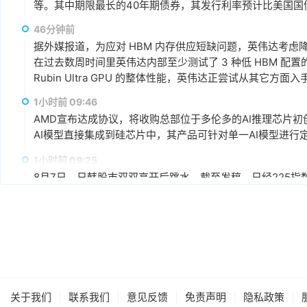
等。其中期限最长的40年期债券，其发行利率预计比美国国
超过发行规模的四倍，总额达1150亿美元。
46分钟前
据外媒报道，为应对 HBM 内存供应短缺问题，英伟达考虑降低 R
在过去数周时间里英伟达内部至少测试了 3 种低 HBM 配置的 Ru
Rubin Ultra GPU 的整体性能，英伟达正尝试从其它方
1小时前 09:46
AMD宣布达成协议，将收购总部位于多伦多的AI推理芯片初创公
AI模型直接集成到硅芯片中，其产品可针对单一AI模型进行
1小时前 09:25
8月7日，日韩股市双双高开后跳水。截至发稿，日经225指
三星涨超2%，SK海力士跌超1%，铠侠跌超6%。
1小时前 09:19
当地时间8月6日，美股三大股指全线收跌。截至收盘，道琼斯工业
0.18%，报7709.96点；纳斯达克综合指数跌0.06%，报
高通、AMD涨超1%，苹果涨0.45%，谷歌A跌超1%，谷歌C跌
数收跌，西部数据跌超13%，闪迪跌超6%，SK海力士跌超4
17小时前 17:18
|
|
|
|
|
关于我们
联系我们
意见反馈
免责声明
隐私政策