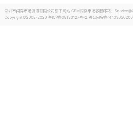
据媒体报道，台积电负责为苹果新款iPhone 代工 A20 P
美元A20 Pro 芯片的CPU模块在仓库中，尚未进入后续
深圳市闪存市场资讯有限公司旗下网站 CFM闪存市场客服邮箱：Service@China
相关尝试均未取得有效成果。随着DRAM困境日益凸显，iPhone 18
Copyright©2008-2026
粤ICP备08133127号-2
粤公网安备:4403050200
19小时前 15:45
业界消息指出，因4纳米制程产能接近满载，三星顺势调整
外无晶圆厂（Fabless）客户采用。据悉，4nm产线的高
的激增。由于5nm制程同样适用于高性能服务器芯片的制造
以来，客户对5纳米制程的需求显著增加。
19小时前 15:44
据媒体报道，招聘公告显示Anthropic正在招聘工程师，为其Cl
示，公司正在组建内部芯片团队，为Claude设计定制芯片，这
模型的协同设计，使得Claude能够以客户所需的规模更快
19小时前 15:18
Fadu第六代（Gen6）SSD控制器近期已完成研发，将于
过一倍。并宣布将从2028年开始供应其第七代（Gen7）S
上一代提升10倍以上。其目标是将512GB随机读取速度提升至每
19小时前 15:03
8月6日，日经225指数收跌0.93%，报65683.26点；韩国K