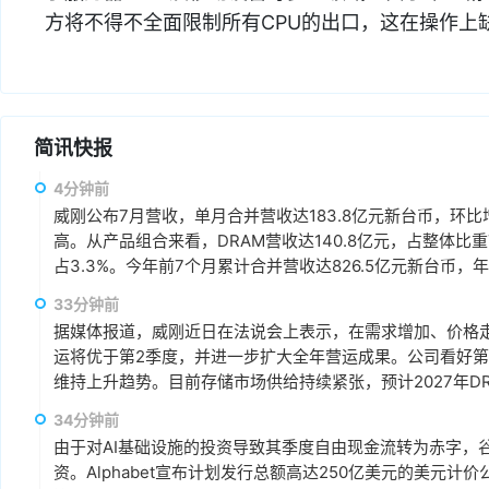
方将不得不全面限制所有CPU的出口，这在操作上
简讯快报
4分钟前
威刚公布7月营收，单月合并营收达183.8亿元新台币，环比增
高。从产品组合来看，DRAM营收达140.8亿元，占整体比重7
占3.3%。今年前7个月累计合并营收达826.5亿元新台币，年
33分钟前
据媒体报道，威刚近日在法说会上表示，在需求增加、价格
运将优于第2季度，并进一步扩大全年营运成果。公司看好第4季度
维持上升趋势。目前存储市场供给持续紧张，预计2027年DR
升级，DDR5已成为市场主流，长期而言，DDR5将比DDR
34分钟前
由于对AI基础设施的投资导致其季度自由现金流转为赤字，谷歌
资。Alphabet宣布计划发行总额高达250亿美元的美元计