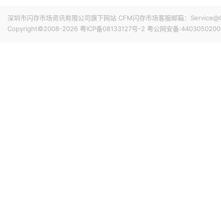
同，最长可达五年，加权平均期限超过四年。协议定价同时
16小时前 14:43
深圳市闪存市场资讯有限公司旗下网站 CFM闪存市场客服邮箱：Service@China
上限。按价格下限计算，所有已签协议的最低预期收入合计为
闪迪FY26Q4（截至2026年7月3日）总资本支出为5.62亿
Copyright©2008-2026
粤ICP备08133127号-2
粤公网安备:4403050200
协议包含由现金存款和金融工具共同构成的金融担保，总额为
供应增长为目标，随着BiCS8和BiCS10产能爬坡，资本
的采购义务的影响。
6%。
16小时前 14:42
Counterpoint Research报告显示，2026年上半
长韧性，销量同比增长5%，在全球智能手机总销量中的占比升至
的20%，创历史新高。高端市场份额的增长，主要受存储成
借更高的利润率以及减少促销投入，更容易消化成本上涨带
16小时前 14:27
华为数据存储产品线副总裁吴俊杰在2026华为数据存储用
上涨是有影响的，今年业界友商都进行了多次价格调整，涨
应链稳定且多元化，华为存储对客户的供应是可以保证的。
20小时前 10:48
CoreWeave宣布与Solidigm达成一项多年战略协议，Soli
态硬盘 (SSD) 分配。该协议扩展了 CoreWeave 的
着客户需求的增长而扩展。