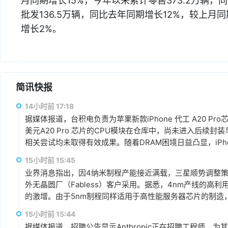
月同期增长15%，今年以来累计零售373.2万辆，同
批发136.5万辆，同比去年同期增长12%，较上月同
增长2%。
简讯快报
14小时前 17:18
据媒体报道，台积电负责为苹果新款iPhone 代工 A20 P
美元A20 Pro 芯片的CPU模块在仓库中，尚未进入后续
相关尝试均未取得有效成果。随着DRAM困境日益凸显，iPhone 18
15小时前 15:45
业界消息指出，因4纳米制程产能接近满载，三星顺势调整
外无晶圆厂（Fabless）客户采用。据悉，4nm产线的高
的激增。由于5nm制程同样适用于高性能服务器芯片的制造
以来，客户对5纳米制程的需求显著增加。
15小时前 15:44
据媒体报道，招聘公告显示Anthropic正在招聘工程师，为其Cl