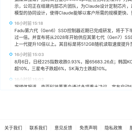
示，公司正在组建内部芯片团队，为Claude设计定制芯片，这
模型的协同设计，使得Claude能够以客户所需的规模更快
16小时前 15:18
Fadu第六代（Gen6）SSD控制器近期已完成研发，将于
过一倍。并宣布将从2028年开始供应其第七代（Gen7）S
上一代提升10倍以上。其目标是将512GB随机读取速度提升至每
16小时前 15:03
8月6日，日经225指数收跌0.93%，报65683.26点；韩国K
超10%，三星电子跌超6%，SK海力士跌超10%。
16小时前 15:02
据媒体报道，南亚科技董事会通过多项重大决议，宣布启动5A
不超过新台币3,466亿元为上限，将导入1B、1C、1D及1
科表示，5A新厂最大规划产能约为每月45,000片晶圆，整
产能规划上，预计新厂2027年下半年开始投片，2028年月投
16小时前 14:44
场需求再扩充至完整产能。
闪迪在财报电话会议上表示，总体上目前已与8家数据中心和
求的信心以及对闪迪的认可。预计到2027财年（2026年7月-2
|
|
|
|
|
关于我们
联系我们
意见反馈
免责声明
隐私政策
能的50%以上，到2028财年（2027年7月-2028年6月