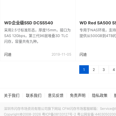
WD企业级SSD DCSS540
WD Red SA500 S
采用2.5寸标准形态，厚度15mm，接口为
专用于NAS环境，支持SAT
SAS 12Gbps，第三代96层堆叠3D TLC
提供从500GB到4TB
闪存，容量共有九种。
闪迪
2019-11-05
闪迪
1
2
3
4
|
|
|
|
|
关于我们
联系我们
意见反馈
免责声明
隐私政策
深圳市闪存市场资讯有限公司旗下网站 CFM闪存市场客服邮箱：Service@China
Copyright©2008-2026
粤ICP备08133127号-2
粤公网安备:4403050200