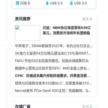
闪存卡
USB 2.0
USB 3.0
资讯推荐
更多
闪迪：NBM协议保底营收939亿
美元，消费类市场明年有望趋稳
华邦电子：DRAM紧缺至2027年，长约占比已达五成
SK海力士投资54万亿韩元建设龙仁Y2与清州M17晶圆厂，确保中长期生产基础
FADU 开启SSD主控直供模式，剑指全球超算巨头
数据中心营收占比跃升至58%！AMD全面上修长期财务指引，2027年该板块营收将翻倍
CFM：存储成本飙升抑制终端需求，四季度消费级NAND行情恐承压
铠侠与闪迪联合发布332层QLC：位密度突破37Gb/mm²
Marvell发布 PCIe Gen6 SSD主控：性能翻倍，Q4送样
存储厂商
更多