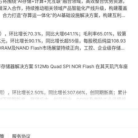
将围绕“AI存储+计算+光互联”融合领域，高效整合优势资源，
展深入合作，持续推动相关领域产品智能化产线升级，构建覆盖
合力打造“存算运一体化”的AI基础设施解决方案，构建互利共
环比增长70.3%，同比大增641.1%；毛利率65.01%，较第
亿元，环比增长90.1%，同比增长超55倍，每股税后纯益108.93
AM及NAND Flash市场展望持续正向，工控、企业级存储及
其中，企业级SSD随着AI服务器及数据中心平台升级，出货规模
酵。
决方案 512Mb Quad SPI NOR Flash 在其天玑汽车座
），环比增长2.50%，同比增长307.66%，创同期新高；累计
，同样创下同期新高。展望后市，创见指出，DDR5及高阶工业级模组
D充当额外显存。当显卡板载的显存不足时，GPU可以调用速度
对显存需求极高的游戏或AI推理场景尤为受益。据悉，该功能将基于
|
策
服务协议