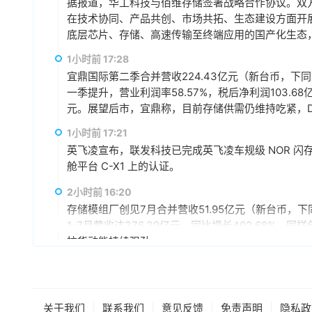
据报道，华工科技与佰维存储签署战略合作协议。双方
在技术协同、产品共创、市场共拓、生态建设方面开
底层芯片、存储、高速传输至终端应用的国产化生态，
赢、可持续发展的战略合作伙伴关系。
1小时前 17:28
宜鼎国际第二季合并营收224.43亿元（新台币，下同），
一季提升，营业利润率58.57%，税后净利润103.68
元。展望后市，宜鼎称，目前存储供需仍维持吃紧，DR
AI应用需求也未见降温，有望持续支撑下半年营运。
1小时前 17:21
仍具成长空间，相关PCIe Gen5产品布局也将逐步发
英飞凌宣布，联发科技已完成英飞凌车规级 NOR 闪存存储器解
舱平台 C-X1 上的认证。
2小时前 16:20
存储模组厂创见7月合并营收51.95亿元（新台币，下同
1-7月营收达376.39亿元，同比增长402.68%
拉货动能持续强劲。
3小时前 15:59
据媒体报道，英伟达正在研发新技术，未来可以让SS
较慢但容量庞大的NVMe SSD作为“后备显存”，
|
|
|
|
关于我们
联系我们
意见反馈
免责声明
隐私政