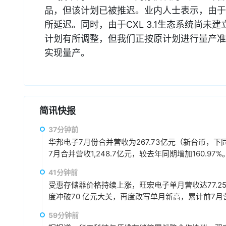
品，但该计划已被推迟。业内人士表示，由于需
所延迟。同时，由于CXL 3.1生态系统尚
计划有所调整，但我们正按原计划进行量产准
实现量产。
简讯快报
37分钟前
华邦电子7月份合并营收为267.73亿元（新台币，下同）
7月合并营收1,248.7亿元，较去年同期增加160.97%
41分钟前
受惠存储器价格持续上涨，旺宏电子单月营收达77.25
度冲破70 亿元大关，再度改写单月新高，累计前7月营收3
59分钟前