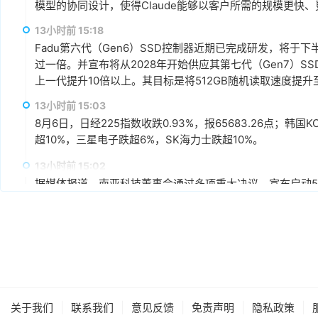
模型的协同设计，使得Claude能够以客户所需的规模更快
13小时前 15:18
Fadu第六代（Gen6）SSD控制器近期已完成研发，将于
过一倍。并宣布将从2028年开始供应其第七代（Gen7）S
上一代提升10倍以上。其目标是将512GB随机读取速度提升至每
13小时前 15:03
8月6日，日经225指数收跌0.93%，报65683.26点；韩国K
超10%，三星电子跌超6%，SK海力士跌超10%。
13小时前 15:02
据媒体报道，南亚科技董事会通过多项重大决议，宣布启动5A
不超过新台币3,466亿元为上限，将导入1B、1C、1D及1
科表示，5A新厂最大规划产能约为每月45,000片晶圆，整
产能规划上，预计新厂2027年下半年开始投片，2028年月投
13小时前 14:44
场需求再扩充至完整产能。
闪迪在财报电话会议上表示，总体上目前已与8家数据中心和
求的信心以及对闪迪的认可。预计到2027财年（2026年7月-2
能的50%以上，到2028财年（2027年7月-2028年6月
|
|
|
|
|
关于我们
同，最长可达五年，加权平均期限超过四年。协议定价同时
联系我们
意见反馈
免责声明
隐私政策
13小时前 14:43