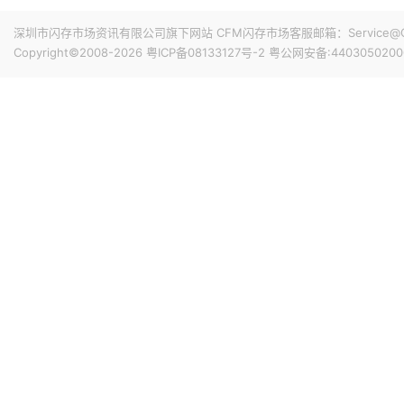
上限。按价格下限计算，所有已签协议的最低预期收入合计为
闪迪FY26Q4（截至2026年7月3日）总资本支出为5.62亿
协议包含由现金存款和金融工具共同构成的金融担保，总额为
深圳市闪存市场资讯有限公司旗下网站 CFM闪存市场客服邮箱：Service@China
供应增长为目标，随着BiCS8和BiCS10产能爬坡，资本
的采购义务的影响。
Copyright©2008-2026
粤ICP备08133127号-2
粤公网安备:4403050200
6%。
13小时前 14:42
Counterpoint Research报告显示，2026年上半
长韧性，销量同比增长5%，在全球智能手机总销量中的占比升至
的20%，创历史新高。高端市场份额的增长，主要受存储成
借更高的利润率以及减少促销投入，更容易消化成本上涨带
14小时前 14:27
华为数据存储产品线副总裁吴俊杰在2026华为数据存储用
上涨是有影响的，今年业界友商都进行了多次价格调整，涨
应链稳定且多元化，华为存储对客户的供应是可以保证的。
17小时前 10:48
CoreWeave宣布与Solidigm达成一项多年战略协议，Soli
态硬盘 (SSD) 分配。该协议扩展了 CoreWeave 的
着客户需求的增长而扩展。
18小时前 10:27
Netlist宣布，已与三星电子签署一项为期五年的协议，