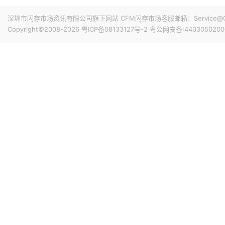
上限。按价格下限计算，所有已签协议的最低预期收入合计为
闪迪FY26Q4（截至2026年7月3日）总资本支出为5.62亿
协议包含由现金存款和金融工具共同构成的金融担保，总额为
深圳市闪存市场资讯有限公司旗下网站 CFM闪存市场客服邮箱：Service@China
供应增长为目标，随着BiCS8和BiCS10产能爬坡，资本
的采购义务的影响。
Copyright©2008-2026
粤ICP备08133127号-2
粤公网安备:4403050200
6%。
11小时前 14:42
Counterpoint Research报告显示，2026年上半
长韧性，销量同比增长5%，在全球智能手机总销量中的占比升至
的20%，创历史新高。高端市场份额的增长，主要受存储成
借更高的利润率以及减少促销投入，更容易消化成本上涨带
11小时前 14:27
华为数据存储产品线副总裁吴俊杰在2026华为数据存储用
上涨是有影响的，今年业界友商都进行了多次价格调整，涨
应链稳定且多元化，华为存储对客户的供应是可以保证的。
15小时前 10:48
CoreWeave宣布与Solidigm达成一项多年战略协议，Soli
态硬盘 (SSD) 分配。该协议扩展了 CoreWeave 的
着客户需求的增长而扩展。
15小时前 10:27
Netlist宣布，已与三星电子签署一项为期五年的协议，