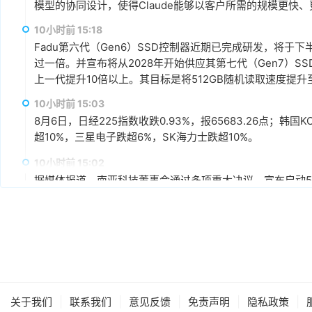
模型的协同设计，使得Claude能够以客户所需的规模更快
10小时前 15:18
Fadu第六代（Gen6）SSD控制器近期已完成研发，将于
过一倍。并宣布将从2028年开始供应其第七代（Gen7）S
上一代提升10倍以上。其目标是将512GB随机读取速度提升至每
10小时前 15:03
8月6日，日经225指数收跌0.93%，报65683.26点；韩国K
超10%，三星电子跌超6%，SK海力士跌超10%。
10小时前 15:02
据媒体报道，南亚科技董事会通过多项重大决议，宣布启动5A
不超过新台币3,466亿元为上限，将导入1B、1C、1D及1
科表示，5A新厂最大规划产能约为每月45,000片晶圆，整
产能规划上，预计新厂2027年下半年开始投片，2028年月投
11小时前 14:44
场需求再扩充至完整产能。
闪迪在财报电话会议上表示，总体上目前已与8家数据中心和
求的信心以及对闪迪的认可。预计到2027财年（2026年7月-2
能的50%以上，到2028财年（2027年7月-2028年6月
|
|
|
|
|
关于我们
同，最长可达五年，加权平均期限超过四年。协议定价同时
联系我们
意见反馈
免责声明
隐私政策
11小时前 14:43