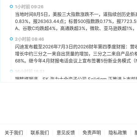
1小时前 09:26
当地时间8月5日，美股三大指数涨跌不一，道指续创历史新高。
0.83%，报26363.44点；标普500指数跌0.17%，报7
A、谷歌C均跌超4%，高通跌超3%，微软、亚马逊跌超1%，
迪、西部数据跌超5%，SK海力士跌超2%，希捷跌0.91%，美
2小时前 08:46
闪迪发布截至2026年7月3日的2026财年第四季度财报：营
增长中约三分之一来自出货量的增加，三分之二来自产品价格的上
68%。继今年4月财报电话会议上宣布签署5份新业务模式（
包括3份与新客户的NBM协议，以及2份对现有协议的扩展。本财
16小时前 18:51
逾6%。
据韩媒报道，SK 海力士全资子公司 Solidigm 正推进上
Solidigm 计划以 50 万亿韩元（约合350亿美元）左右
盛作为主承销商，并正向全球另类资产管理公司及海外主权
16小时前 18:49
世界先进高管表示，其产能利用率正持续上行，2027 年的芯
年低。AI 相关产品在该司整体营收中的占比已从上半年的
10% 及以上，份额较去年增长近一倍；明年 AI 对世界先
|
|
|
|
|
关于我们
联系我们
意见反馈
免责声明
隐私政策
16小时前 18:47