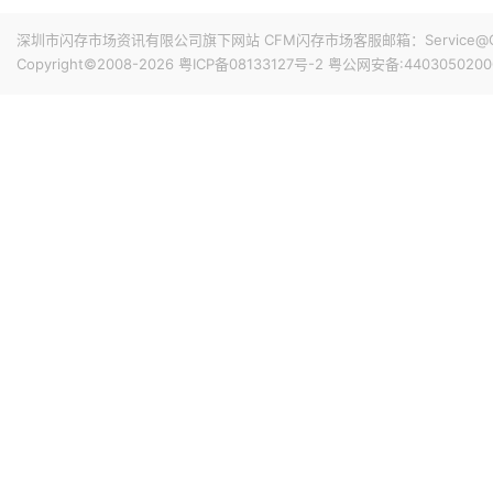
据韩国媒体报道，苹果近期考虑将长鑫存储纳入其供应链，计
深圳市闪存市场资讯有限公司旗下网站 CFM闪存市场客服邮箱：Service@China
力。然而，双方在移动DRAM（如LPDDR5X）的降价谈
Copyright©2008-2026
粤ICP备08133127号-2
粤公网安备:4403050200
并表态其内存采购报价将坚持与三星电子和SK海力士相近或
16小时前 17:56
华为常务董事、产品投资评审委员会主任、终端 BG 董事
价，否则原本的价格都在亏损销售。上月中旬，华为 nova 
300 元，调整后起售价达 2999 元。
17小时前 16:59
乘联分会数据显示，初步统计，7月1-31日，全国乘用车市场
降6%，今年以来累计零售1,020.7万辆，同比下降20%；7
增长1%，较上月同期下降5%，今年以来累计批发1,478.8
19小时前 15:52
鸿海7月营收达9465亿元（新台币，下同），环比增长15.1
月营收首度超过九千亿门槛。累计1-7月营收为5.5894万亿
19小时前 15:49
南亚科技公告2026年7月营收438.68亿元（新台币，下同），