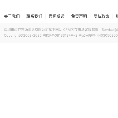
搭配最新的HarmonyOS 6操作系统。目前，Mate 80
9小时前 11:18
计销量就能破千万，整个系列的破千万速度明显快于上一代M
华邦电近日召开法说会，总经理陈沛铭表示，高雄现有Module
|
|
|
|
|
关于我们
联系我们
意见反馈
免责声明
隐私政策
底开始投片。不过，Module A扩产完成后，厂内空间几乎
公司启动Module B建设，预计2027年动工、2029年装
深圳市闪存市场资讯有限公司旗下网站 CFM闪存市场客服邮箱：Service@China
产出与营收贡献则主要落在2030年。未来产品将涵盖标准型DRAM
Copyright©2008-2026
粤ICP备08133127号-2
粤公网安备:4403050200
10小时前 10:43
片及矽电容等。
威刚公布7月营收，单月合并营收达183.8亿元新台币，环比增
高。从产品组合来看，DRAM营收达140.8亿元，占整体比重7
占3.3%。今年前7个月累计合并营收达826.5亿元新台币，年
11小时前 10:14
据媒体报道，威刚近日在法说会上表示，在需求增加、价格
运将优于第2季度，并进一步扩大全年营运成果。公司看好第4季度
维持上升趋势。目前存储市场供给持续紧张，预计2027年DR
升级，DDR5已成为市场主流，长期而言，DDR5将比DDR
11小时前 10:13
由于对AI基础设施的投资导致其季度自由现金流转为赤字，谷歌
资。Alphabet宣布计划发行总额高达250亿美元的美元计
等。其中期限最长的40年期债券，其发行利率预计比美国国
超过发行规模的四倍，总额达1150亿美元。