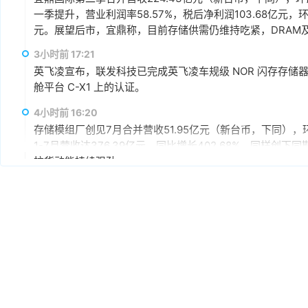
一季提升，营业利润率58.57%，税后净利润103.68亿元，环
元。展望后市，宜鼎称，目前存储供需仍维持吃紧，DRAM及N
AI应用需求也未见降温，有望持续支撑下半年营运。其中，企
3小时前 17:21
仍具成长空间，相关PCIe Gen5产品布局也将逐步发酵。
英飞凌宣布，联发科技已完成英飞凌车规级 NOR 闪存存储器解决方案 
舱平台 C-X1 上的认证。
4小时前 16:20
存储模组厂创见7月合并营收51.95亿元（新台币，下同），环
1-7月营收达376.39亿元，同比增长402.68%，同样
拉货动能持续强劲。
5小时前 15:59
据媒体报道，英伟达正在研发新技术，未来可以让SSD充当
较慢但容量庞大的NVMe SSD作为“后备显存”，对显存需
RTX IO和微软的DirectStorage技术。虽然官方尚
件成本之间的矛盾时，正在探索基于软件和系统架构的解决
5小时前 15:46
据报道，华为官方商城在Mate 80标准版的曜石黑配色下开放
专属优惠到手价低至6199元。业内人士透露，华为此次推出大
的整体均价，同时进一步拉动全系列的整体出货量，消化现有产能