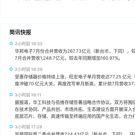
简讯快报
2小时前 18:32
华邦电子7月份合并营收为267.73亿元（新台币，下同），较上
7月合并营收1,248.7亿元，较去年同期增加160.97%。
2小时前 18:29
受惠存储器价格持续上涨，旺宏电子单月营收达77.25 亿元（
度冲破70 亿元大关，再度改写单月新高，累计前7月营收373.1
3小时前 18:11
据报道，华工科技与佰维存储签署战略合作协议。双方将围绕“
在技术协同、产品共创、市场共拓、生态建设方面开展深入
底层芯片、存储、高速传输至终端应用的国产化生态，合力打
赢、可持续发展的战略合作伙伴关系。
3小时前 17:28
宜鼎国际第二季合并营收224.43亿元（新台币，下同），环比增