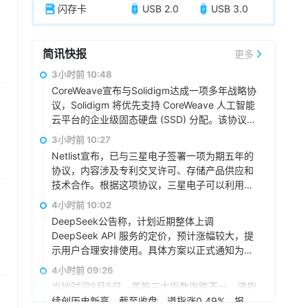
闪存卡
USB 2.0
USB 3.0
简讯快报
更多
3小时前 10:48
CoreWeave宣布与Solidigm达成一项多年战略协
议，Solidigm 将优先支持 CoreWeave 人工智能
云平台的企业级固态硬盘 (SSD) 分配。该协议扩
展了 CoreWeave 的人工智能集成方案，有助于
3小时前 10:27
确保其平台其他部分的存储容量能够随着客户需
Netlist宣布，已与三星电子签署一项为期五年的
求的增长而扩展。
协议，内容涉及专利交叉许可、存储产品供应和
技术合作。根据这项协议，三星电子可以利用
Netlist的全部专利组合，包括服务器双列直插式
4小时前 10:02
内存模块（DIMM）和高带宽内存（HBM）技
DeepSeek公告称，计划近期整体上调
术。两家公司已同意解决所有未决的法律纠纷，
DeepSeek API 服务的定价，预计涨幅较大，提
并相互放弃相关索赔和法律责任。三星电子需向
示用户合理安排使用。具体方案以正式通知为
Netlist支付2.39 亿美元预付授权费，以及从今年
准。
4小时前 09:26
第三季度到 2031 年第二季度的 20 个季度（5
年）内，每季度支付最高 3290 万美元的季度许
当地时间8月5日，美股三大指数涨跌不一，道指
可费，该费用与三星电子收入挂钩。
续创历史新高。截至收盘，道指涨0.49%，报