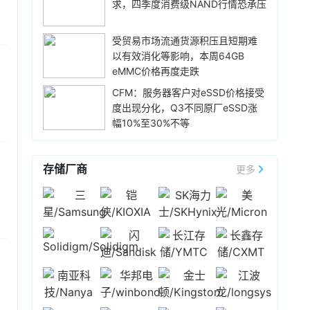
态其内存采购报价将坚持与三星电子和SK海力士
求，四季度消费级NAND行情恐承压
BG 董事长余承东表示，内存高昂涨价，手机之后
相近或更高。
可能都要大规模涨价，否则原本的价格都在亏损
销售。上月中旬，华为 nova 15 系列已完成新一
受贸易市场流通货源积压且短期难
21小时前 16:59
轮价格调整，全系各存储版本均上调 300 元，调
以有效消化等影响，本周64GB
乘联分会数据显示，初步统计，7月1-31日，全国
整后起售价达 2999 元。
eMMC价格再度走跌
乘用车市场零售150.6万辆，同比去年同期下降
18%，较上月同期下降6%，今年以来累计零售
CFM：服务器客户对eSSD价格接受
1,020.7万辆，同比下降20%；7月1-31日，全国
度出现分化，Q3不同原厂eSSD涨
22小时前 15:52
乘用车厂商批发224.1万辆，同比去年同期增长
幅10%至30%不等
鸿海7月营收达9465亿元（新台币，下同），环
1%，较上月同期下降5%，今年以来累计批发
比增长15.18%，同比增长54.19%，创历年同期与
1,478.8万辆，同比下降5%。
单月新高，也是单月营收首度超过九千亿门槛。
存储厂商
更多
累计1-7月营收为5.5894万亿，同比增长
22小时前 15:49
37.89%，为历年同期最高。
南亚科技公告2026年7月营收438.68亿元（新台
币，下同），环比增长49.27%，同比大增
719.61%。累计1-7月营收为1755.04亿元，同比
增长660.87%。
22小时前 15:45
利基型存储厂商晶豪科7月合并营收67.85亿元
（新台币，下同），环比增长40.02%、同比大增
491.06%，再创单月新高；累计1-7月营收
279.98亿元，同比增长281.48%，创历年同期新
22小时前 15:36