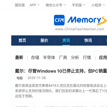
国际版
APP
微信公众号
手机版
小程序
首页
报价
资讯
快讯
最新
存储
半导体
厂商
分析
行情
应用
戴尔：尽管Windows 10已停止支持，但PC销
2025-11-28
电脑
戴尔首席运营官杰弗里&#183;克拉克在最近的财报电话会议上表
系统停止支持的情况相比，我们目前的进展比上一代落后了10到
远低于预期。