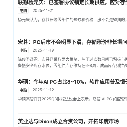
联想杨元庆：已签署协议锁定长期供应，应对存
2025-11-21
电脑
杨元庆认为，存储器等零部件的短缺和价格上涨不会是短期的，
宏碁：PC后市不会明显下滑，存储涨价非长期
2025-11-19
电脑
陈俊圣透露，宏碁已采取两大策略，除了过去数月间已积极与两
备抵安全库存水位，零组件库存维持在6-8周，成品库存则拉高
华硕：今年AI PC占比8~10%，软件应用普及
2025-11-12
电脑
华硕高管在其2025Q3财报法说会上表示，尽管 AI PC 的配
英业达与Dixon成立合资公司，开拓印度市场