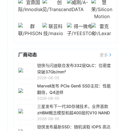
高。晶豪科对下半年营运维持乐观看法，第三季
近日，中微半导体设备（上海）股份有限公司完
存储价格在第二季大幅上涨后，可望维持高档或
成工商变更，注册资本由约6.26亿元人民币增至
小幅走升，加上成熟制程供给仍然吃紧，产品售
约9.58亿元人民币，增幅约53%。
价维持高档，预期下半年营收仍有机会优于上半
23小时前 15:09
年。
根据Counterpoint Research最新研究报告，
2026年第二季度，全球智能手机虽然出货量有所
下降但收入同比增长7%，达1090亿美元，创下有
史以来最高的第二季度收入纪录。收入与销量脱
厂商动态
更多
23小时前 14:51
节的主要原因是平均售价（ASP）上涨，ASP同
Marvell 公布专为服务器人工智能存储打造的
比增长17%至400美元，创下第二季度新高。ASP
铠侠与闪迪联合发布332层QLC：位密度
Bravera SC6 (MV-SF1410) PCIe Gen6 SSD控
上涨主要是因为消费者持续向高端市场转型和
突破37Gb/mm²
制器芯片，该产品预计将于今年第四季度开始送
Android OEM厂商普遍因内存涨价提高产品价
2026-08-05
样。Bravera SC6 主控旨在显著提升 AI 推理的存
23小时前 14:50
格。由于内存短缺和成本上涨短期内难以缓解，
Marvell发布 PCIe Gen6 SSD主控：性能
储性能。它能够将更多的 KV Cache 从高带宽内
预计OEM厂商将继续提价，并将产品组合转向更
铠侠与闪迪联合宣布，正式推出其新一代QLC 3D
翻倍，Q4送样
存（HBM）迁移至 SSD，从而有效提高整体基础
高价值的产品线。预计智能手机在2026年下半年
闪存技术。相较于上一代（第八代）产品，位密
2026-08-05
架构的运行效率。
将面临更严重的出货量下滑，预计未来几个季度
度实现高达60%的提升，突破37Gb/mm²，接口
三星发布下一代3D存储技术，业界首款
ASP也将继续上涨。
速率达到4.8 Gb/s，在位密度、性能及能效方面
23小时前 14:50
zHBM概念模型和超400层的V10 NAND
均树立了全新的行业标杆。
CFM预计，受终端需求疲软削弱下游承接意愿，
2026-08-05
亮相
叠加QLC SSD加速导入等因素影响，四季度消费
铠侠发布最新SSD：随机读取 IOPS 高达
级NAND Flash及SSD合约价上涨动能已基本枯