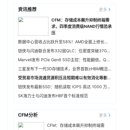
54349.12点；纳指跌0.83%，报26363.44点；
资讯推荐
标普500指数跌0.17%，报7723.55点。其中，大
更多
5小时前 08:46
型科技股多数收跌，AMD跌超7%，谷歌A、谷歌
闪迪发布截至2026年7月3日的2026财年第四季
CFM：存储成本飙升抑制终端需
C均跌超4%，高通跌超3%，微软、亚马逊跌超
度财报：营收89.7亿美元，环比增长51%，超出
求，四季度消费级NAND行情恐承
1%，英伟达涨超3%，苹果涨0.52%；存储板块多
指引上限。环比业绩增长中约三分之一来自出货
压
数收跌，闪迪、西部数据跌超5%，SK海力士跌超
量的增加，三分之二来自产品价格的上涨。非
19小时前 18:51
2%，希捷跌0.91%，美光涨0.06%。
数据中心营收占比跃升至58%！AMD全面上修长期财务指引，2027年该板块营收将翻倍
GAAP下净利润61.62亿美元，环比增长68%。继
据韩媒报道，SK 海力士全资子公司 Solidigm 正
今年4月财报电话会议上宣布签署5份新业务模式
铠侠与闪迪联合发布332层QLC：位密度突破37Gb/mm²
推进上市前融资项目，为在纳斯达克 IPO 做前期
（NBM）协议后，闪迪在本财季又签署了5份新
准备。报道称，Solidigm 计划以 50 万亿韩元
Marvell发布 PCIe Gen6 SSD主控：性能翻倍，Q4送样
协议，其中包括3份与新客户的NBM协议，以及2
（约合350亿美元）左右的估值筹集 5~10 万亿
19小时前 18:49
份对现有协议的扩展。本财季预计营收103.0亿美
三星发布下一代3D存储技术，业界首款zHBM概念模型和超400层的V10 NAND亮相
韩元的资金。现已选定摩根士丹利和高盛作为主
元-108.0亿美元，闪迪盘后跌逾6%。
世界先进高管表示，其产能利用率正持续上行，
承销商，并正向全球另类资产管理公司及海外主
受贸易市场流通货源积压且短期难以有效消化等影响，本周64GB eMMC价格再度走跌
2027 年的芯片制造合同价格还将进一步上涨，调
权财富基金等机构探询投资意向。
整幅度不会比 2026 年低。AI 相关产品在该司整
铠侠发布最新SSD：随机读取 IOPS 高达 1000 万，未来冲击1亿 IOPS
体营收中的占比已从上半年的个位数百分比来到
19小时前 18:47
SK海力士与闪迪发布HBF首个标准规范
下半年的双位数百分比，全年整体将达 10% 及以
据韩国媒体报道，苹果近期考虑将长鑫存储纳入
上，份额较去年增长近一倍；明年 AI 对世界先进
其供应链，计划通过此举缓解下一代iPhone及智
绝对营收和营收占比的贡献还将进一步走高。
能设备的制造成本压力。然而，双方在移动
CFM分析
更多
DRAM（如LPDDR5X）的降价谈判中陷入僵局。
20小时前 17:56
CFM：存储成本飙升抑制终端需
面对苹果的压价诉求，长鑫存储予以拒绝，并表
华为常务董事、产品投资评审委员会主任、终端