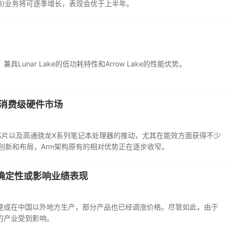
B)业务将可逐季增长，表现会优于上半年。
兼具Lunar Lake的低功耗特性和Arrow Lake的性能优势。
导消费级硬件市场
芯片以及高通骁龙X系列笔记本处理器的推动，尤其在能效方面获得不少
创新和布局，Arm架构原有的相对优势正在逐步收窄。
确定性或影响业绩表现
整成在中国以外地方生产，部分产品也已经调涨价格。尽管如此，由于
的产业受到影响。