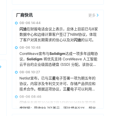
厂商快讯
更多
08-06 14:44
闪迪
在财报电话会议上表示，总体上目前已与8家
数据中心和边缘计算客户签订了NBM协议，体现
了客户对其长期需求的信心以及对
闪迪
的认可。
预计到2027财年（2026年7月-2027年6月），
08-06 10:48
NBM协议的bit占比将覆盖公司总bit产能的50%以
CoreWeave宣布与
Solidigm
达成一项多年战略协
上，到2028财年（2027年7月-2028年6月）占
议，
Solidigm
将优先支持 CoreWeave 人工智能
比将达到约三分之二。
云平台的企业级固态硬盘 (SSD) 分配。该协议扩
具体来看，NBM协议的期限各不相同，最长可达
展了 CoreWeave 的人工智能集成方案，有助于
08-06 10:27
五年，加权平均期限超过四年。协议定价同时包
确保其平台其他部分的存储容量能够随着客户需
含固定和浮动价格部分，其中浮动部分设有价格
Netlist宣布，已与
三星
电子签署一项为期五年的
求的增长而扩展。
下限和上限。按价格下限计算，所有已签协议的
协议，内容涉及专利交叉许可、存储产品供应和
最低预期收入合计为939亿美元，实际收入将高
技术合作。根据这项协议，
三星
电子可以利用
于该金额。部分新业务模式协议包含由现金存款
Netlist的全部专利组合，包括服务器双列直插式
08-06 08:46
和金融工具共同构成的金融担保，总额为165亿美
内存模块（DIMM）和高带宽内存（HBM）技
闪迪
发布截至2026年7月3日的2026财年第四季
元，旨在保护
闪迪
免受客户未能履行协议规定的
术。两家公司已同意解决所有未决的法律纠纷，
度财报：营收89.7亿美元，环比增长51%，超出
采购义务的影响。
并相互放弃相关索赔和法律责任。
三星
电子需向
指引上限。环比业绩增长中约三分之一来自出货