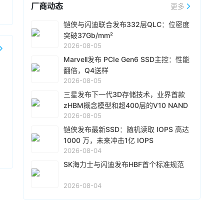
Netlist支付2.39 亿美元预付授权费，以及从今年
厂商动态
量的增加，三分之二来自产品价格的上涨。非
更多
08-05 18:51
第三季度到 2031 年第二季度的 20 个季度（5
GAAP下净利润61.62亿美元，环比增长68%。继
年）内，每季度支付最高 3290 万美元的季度许
据韩媒报道，SK 海力士全资子公司
Solidigm
正
铠侠与闪迪联合发布332层QLC：位密度
今年4月财报电话会议上宣布签署5份新业务模式
可费，该费用与
三星
电子收入挂钩。
推进上市前融资项目，为在纳斯达克 IPO 做前期
突破37Gb/mm²
（NBM）协议后，
闪迪
在本财季又签署了5份新
准备。报道称，
Solidigm
计划以 50 万亿韩元
2026-08-05
协议，其中包括3份与新客户的NBM协议，以及2
（约合350亿美元）左右的估值筹集 5~10 万亿
08-05 15:49
份对现有协议的扩展。本财季预计营收103.0亿美
Marvell发布 PCIe Gen6 SSD主控：性能
韩元的资金。现已选定摩根士丹利和高盛作为主
元-108.0亿美元，
闪迪
盘后跌逾6%。
南亚科技
公告2026年7月营收438.68亿元（新台
翻倍，Q4送样
承销商，并正向全球另类资产管理公司及海外主
币，下同），环比增长49.27%，同比大增
2026-08-05
权财富基金等机构探询投资意向。
719.61%。累计1-7月营收为1755.04亿元，同比
三星发布下一代3D存储技术，业界首款
增长660.87%。
08-05 14:51
zHBM概念模型和超400层的V10 NAND
2026-08-05
亮相
Marvell
公布专为服务器人工智能存储打造的
Bravera SC6 (MV-SF1410) PCIe Gen6 SSD控
铠侠发布最新SSD：随机读取 IOPS 高达
制器芯片，该产品预计将于今年第四季度开始送
1000 万，未来冲击1亿 IOPS
样。Bravera SC6 主控旨在显著提升 AI 推理的存
2026-08-04
08-05 14:50
储性能。它能够将更多的 KV Cache 从高带宽内
铠侠
与闪迪联合宣布，正式推出其新一代QLC 3D
SK海力士与闪迪发布HBF首个标准规范
存（HBM）迁移至 SSD，从而有效提高整体基础
闪存技术。相较于上一代（第八代）产品，位密
架构的运行效率。
度实现高达60%的提升，突破37Gb/mm²，接口
2026-08-04
速率达到4.8 Gb/s，在位密度、性能及能效方面
08-05 09:41
均树立了全新的行业标杆。
三星
在FMS 2026上，发布了业界首款zHBM和
zNAND-O概念模型。据介绍，zHBM 专为高级