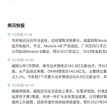
简讯快报
1小时前 11:18
华邦电近日召开法说会，总经理陈沛铭表示，高雄现有Module
底开始投片。不过，Module A扩产完成后，厂内空间几乎
公司启动Module B建设，预计2027年动工、2029年装
产出与营收贡献则主要落在2030年。未来产品将涵盖标准型DRAM
2小时前 10:43
片及矽电容等。
威刚公布7月营收，单月合并营收达183.8亿元新台币，环比增
高。从产品组合来看，DRAM营收达140.8亿元，占整体比重7
占3.3%。今年前7个月累计合并营收达826.5亿元新台币，年
2小时前 10:14
据媒体报道，威刚近日在法说会上表示，在需求增加、价格
运将优于第2季度，并进一步扩大全年营运成果。公司看好第4季度
维持上升趋势。目前存储市场供给持续紧张，预计2027年DR