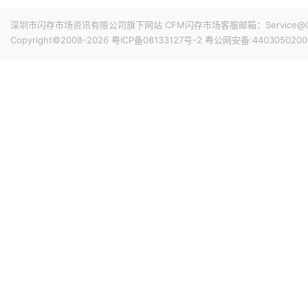
高通、AMD涨超1%，苹果涨0.45%，谷歌A跌超1%，谷歌C跌
深圳市闪存市场资讯有限公司旗下网站 CFM闪存市场客服邮箱：Service@China
数收跌，西部数据跌超13%，闪迪跌超6%，SK海力士跌超4
19小时前 17:18
Copyright©2008-2026
粤ICP备08133127号-2
粤公网安备:4403050200
据媒体报道，台积电负责为苹果新款iPhone 代工 A20 P
美元A20 Pro 芯片的CPU模块在仓库中，尚未进入后续
相关尝试均未取得有效成果。随着DRAM困境日益凸显，iPhone 18
21小时前 15:45
业界消息指出，因4纳米制程产能接近满载，三星顺势调整
外无晶圆厂（Fabless）客户采用。据悉，4nm产线的高
的激增。由于5nm制程同样适用于高性能服务器芯片的制造
以来，客户对5纳米制程的需求显著增加。
21小时前 15:44
据媒体报道，招聘公告显示Anthropic正在招聘工程师，为其Cl
示，公司正在组建内部芯片团队，为Claude设计定制芯片，这
模型的协同设计，使得Claude能够以客户所需的规模更快
21小时前 15:18
Fadu第六代（Gen6）SSD控制器近期已完成研发，将于
过一倍。并宣布将从2028年开始供应其第七代（Gen7）S
上一代提升10倍以上。其目标是将512GB随机读取速度提升至每