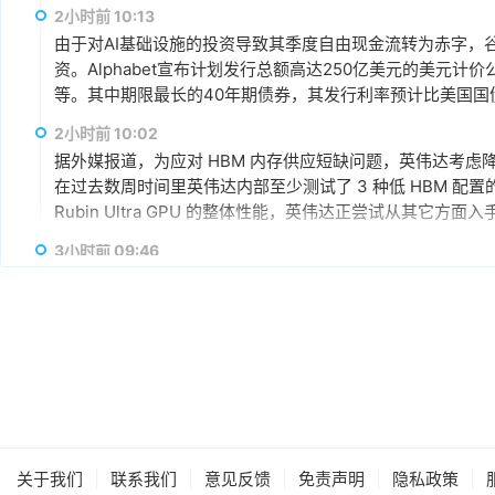
升级，DDR5已成为市场主流，长期而言，DDR5将比DDR
2小时前 10:13
由于对AI基础设施的投资导致其季度自由现金流转为赤字，谷歌
资。Alphabet宣布计划发行总额高达250亿美元的美元计
等。其中期限最长的40年期债券，其发行利率预计比美国国
超过发行规模的四倍，总额达1150亿美元。
2小时前 10:02
据外媒报道，为应对 HBM 内存供应短缺问题，英伟达考虑降低 R
在过去数周时间里英伟达内部至少测试了 3 种低 HBM 配置的 Ru
Rubin Ultra GPU 的整体性能，英伟达正尝试从其它方
3小时前 09:46
AMD宣布达成协议，将收购总部位于多伦多的AI推理芯片初创公
AI模型直接集成到硅芯片中，其产品可针对单一AI模型进行
3小时前 09:25
8月7日，日韩股市双双高开后跳水。截至发稿，日经225指
三星涨超2%，SK海力士跌超1%，铠侠跌超6%。
3小时前 09:19
当地时间8月6日，美股三大股指全线收跌。截至收盘，道琼斯工业
|
|
|
|
|
关于我们
联系我们
意见反馈
免责声明
隐私政策
0.18%，报7709.96点；纳斯达克综合指数跌0.06%，报