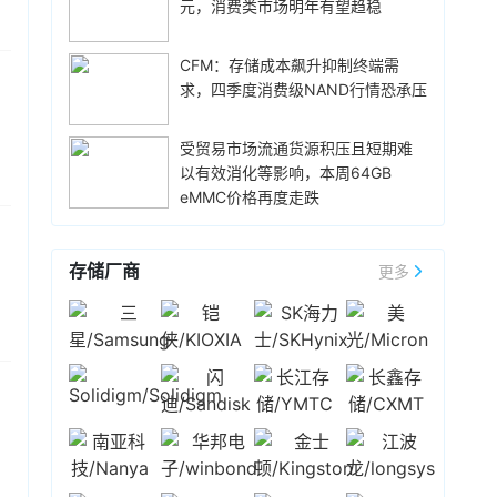
元，旨在保护闪迪免受客户未能履行协议规定的
创历史新高。高端市场份额的增长，主要受存储
元，消费类市场明年有望趋稳
据存储用户精英论坛上表示，客观地讲，全球范
采购义务的影响。
成本上涨推动，对中低端市场的冲击更为显著。
围内存储颗粒价格上涨是有影响的，今年业界友
高端OEM凭借更高的利润率以及减少促销投入，
商都进行了多次价格调整，涨价对华为的战略也
CFM：存储成本飙升抑制终端需
5小时前 10:48
更容易消化成本上涨带来的压力，从而在整体市
造成了一定影响。不过，华为的上游供应链稳定
求，四季度消费级NAND行情恐承压
场承压的环境下维持了需求。
CoreWeave宣布与Solidigm达成一项多年战略协
且多元化，华为存储对客户的供应是可以保证
议，Solidigm 将优先支持 CoreWeave 人工智能
的。
云平台的企业级固态硬盘 (SSD) 分配。该协议扩
受贸易市场流通货源积压且短期难
展了 CoreWeave 的人工智能集成方案，有助于
以有效消化等影响，本周64GB
5小时前 10:27
确保其平台其他部分的存储容量能够随着客户需
eMMC价格再度走跌
Netlist宣布，已与三星电子签署一项为期五年的
求的增长而扩展。
协议，内容涉及专利交叉许可、存储产品供应和
技术合作。根据这项协议，三星电子可以利用
存储厂商
更多
Netlist的全部专利组合，包括服务器双列直插式
5小时前 10:02
内存模块（DIMM）和高带宽内存（HBM）技
DeepSeek公告称，计划近期整体上调
术。两家公司已同意解决所有未决的法律纠纷，
DeepSeek API 服务的定价，预计涨幅较大，提
并相互放弃相关索赔和法律责任。三星电子需向
示用户合理安排使用。具体方案以正式通知为
Netlist支付2.39 亿美元预付授权费，以及从今年
准。
6小时前 09:26
第三季度到 2031 年第二季度的 20 个季度（5
年）内，每季度支付最高 3290 万美元的季度许
当地时间8月5日，美股三大指数涨跌不一，道指
可费，该费用与三星电子收入挂钩。
续创历史新高。截至收盘，道指涨0.49%，报
54349.12点；纳指跌0.83%，报26363.44点；
标普500指数跌0.17%，报7723.55点。其中，大
7小时前 08:46