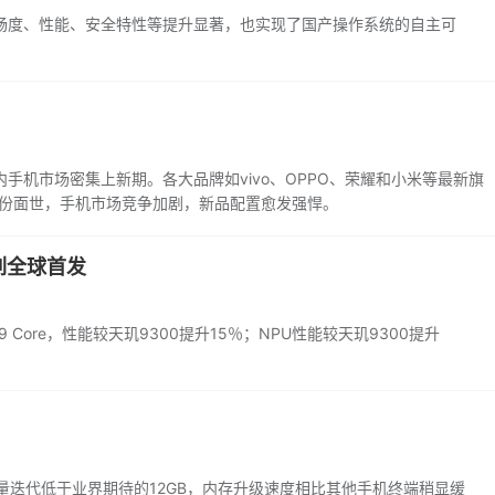
畅度、性能、安全特性等提升显著，也实现了国产操作系统的自主可
机市场密集上新期。各大品牌如vivo、OPPO、荣耀和小米等最新旗
11月份面世，手机市场竞争加剧，新品配置愈发强悍。
系列全球首发
 Core，性能较天玑9300提升15％；NPU性能较天玑9300提升
容量迭代低于业界期待的12GB，内存升级速度相比其他手机终端稍显缓