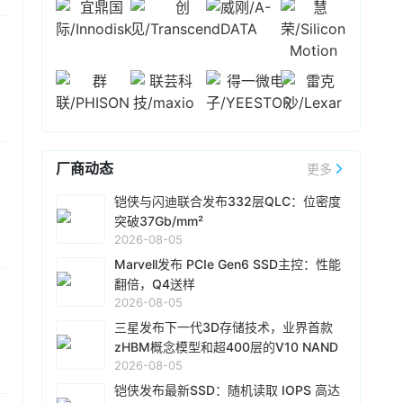
型科技股多数收跌，AMD跌超7%，谷歌A、谷歌
闪迪发布截至2026年7月3日的2026财年第四季
C均跌超4%，高通跌超3%，微软、亚马逊跌超
度财报：营收89.7亿美元，环比增长51%，超出
1%，英伟达涨超3%，苹果涨0.52%；存储板块多
指引上限。环比业绩增长中约三分之一来自出货
数收跌，闪迪、西部数据跌超5%，SK海力士跌超
量的增加，三分之二来自产品价格的上涨。非
21小时前 18:51
2%，希捷跌0.91%，美光涨0.06%。
GAAP下净利润61.62亿美元，环比增长68%。继
据韩媒报道，SK 海力士全资子公司 Solidigm 正
今年4月财报电话会议上宣布签署5份新业务模式
推进上市前融资项目，为在纳斯达克 IPO 做前期
（NBM）协议后，闪迪在本财季又签署了5份新
准备。报道称，Solidigm 计划以 50 万亿韩元
协议，其中包括3份与新客户的NBM协议，以及2
（约合350亿美元）左右的估值筹集 5~10 万亿
厂商动态
更多
21小时前 18:49
份对现有协议的扩展。本财季预计营收103.0亿美
韩元的资金。现已选定摩根士丹利和高盛作为主
元-108.0亿美元，闪迪盘后跌逾6%。
世界先进高管表示，其产能利用率正持续上行，
承销商，并正向全球另类资产管理公司及海外主
铠侠与闪迪联合发布332层QLC：位密度
2027 年的芯片制造合同价格还将进一步上涨，调
权财富基金等机构探询投资意向。
突破37Gb/mm²
整幅度不会比 2026 年低。AI 相关产品在该司整
2026-08-05
体营收中的占比已从上半年的个位数百分比来到
21小时前 18:47
Marvell发布 PCIe Gen6 SSD主控：性能
下半年的双位数百分比，全年整体将达 10% 及以
据韩国媒体报道，苹果近期考虑将长鑫存储纳入
翻倍，Q4送样
上，份额较去年增长近一倍；明年 AI 对世界先进
其供应链，计划通过此举缓解下一代iPhone及智
2026-08-05
绝对营收和营收占比的贡献还将进一步走高。
能设备的制造成本压力。然而，双方在移动
三星发布下一代3D存储技术，业界首款
DRAM（如LPDDR5X）的降价谈判中陷入僵局。
21小时前 17:56
zHBM概念模型和超400层的V10 NAND
面对苹果的压价诉求，长鑫存储予以拒绝，并表
华为常务董事、产品投资评审委员会主任、终端
2026-08-05
亮相
态其内存采购报价将坚持与三星电子和SK海力士
BG 董事长余承东表示，内存高昂涨价，手机之后
相近或更高。
铠侠发布最新SSD：随机读取 IOPS 高达
可能都要大规模涨价，否则原本的价格都在亏损