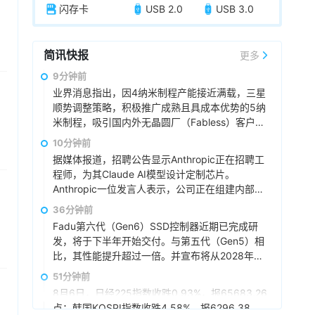
闪存卡
USB 2.0
USB 3.0
简讯快报
更多
9分钟前
业界消息指出，因4纳米制程产能接近满载，三星
顺势调整策略，积极推广成熟且具成本优势的5纳
米制程，吸引国内外无晶圆厂（Fabless）客户采
用。据悉，4nm产线的高利用率主要归功于三星
10分钟前
电子内部高带宽内存（HBM4）订单的激增。由
据媒体报道，招聘公告显示Anthropic正在招聘工
于5nm制程同样适用于高性能服务器芯片的制
程师，为其Claude AI模型设计定制芯片。
造，海外无晶圆厂公司的授权协议持续签署，近
Anthropic一位发言人表示，公司正在组建内部芯
三、四个月以来，客户对5纳米制程的需求显著增
片团队，为Claude设计定制芯片，这是公司首次
36分钟前
加。
公开承认该计划。Anthropic将推动硬件和模型的
Fadu第六代（Gen6）SSD控制器近期已完成研
协同设计，使得Claude能够以客户所需的规模更
发，将于下半年开始交付。与第五代（Gen5）相
快、更高效地运行。
比，其性能提升超过一倍。并宣布将从2028年开
始供应其第七代（Gen7）SSD控制器的样品，预
51分钟前
计搭载第七代控制器的SSD性能将比上一代提升
8月6日，日经225指数收跌0.93%，报65683.26
10倍以上。其目标是将512GB随机读取速度提升
点；韩国KOSPI指数收跌4.58%，报6296.38
至每秒1亿次I/O操作（IOPS）。