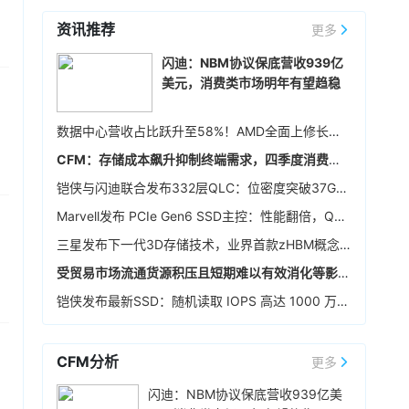
点。个股方面，铠侠跌超10%，三星电子跌超
资讯推荐
6%，SK海力士跌超10%。
更多
52分钟前
据媒体报道，南亚科技董事会通过多项重大决
闪迪：NBM协议保底营收939亿
议，宣布启动5A新厂长期投资计划。2026年至
美元，消费类市场明年有望趋稳
2029年资本支出预算以不超过新台币3,466亿元
为上限，将导入1B、1C、1D及1E等10奈米级先进
1小时前 14:44
数据中心营收占比跃升至58%！AMD全面上修长期财务指引，2027年该板块营收将翻倍
制程与EUV（极紫外光）曝光设备。南亚科表
闪迪在财报电话会议上表示，总体上目前已与8家
示，5A新厂最大规划产能约为每月45,000片晶
CFM：存储成本飙升抑制终端需求，四季度消费级NAND行情恐承压
数据中心和边缘计算客户签订了NBM协议，体现
圆，整体投资金额预估约160亿美元，将依市场需
了客户对其长期需求的信心以及对闪迪的认可。
铠侠与闪迪联合发布332层QLC：位密度突破37Gb/mm²
求分阶段建置。产能规划上，预计新厂2027年下
预计到2027财年（2026年7月-2027年6月），
1小时前 14:43
半年开始投片，2028年月投片量达3万片，2029
Marvell发布 PCIe Gen6 SSD主控：性能翻倍，Q4送样
NBM协议的bit占比将覆盖公司总bit产能的50%以
年再提升至35,900片，未来将视市场需求再扩充
闪迪FY26Q4（截至2026年7月3日）总资本支出
上，到2028财年（2027年7月-2028年6月）占
三星发布下一代3D存储技术，业界首款zHBM概念模型和超400层的V10 NAND亮相
至完整产能。
为5.62亿美元，占营收的6.3%。长期来看，闪迪
比将达到约三分之二。
仍以实现14%-19%供应增长为目标，随着BiCS8
受贸易市场流通货源积压且短期难以有效消化等影响，本周64GB eMMC价格再度走跌
具体来看，NBM协议的期限各不相同，最长可达
和BiCS10产能爬坡，资本开支将同比增加，但全
1小时前 14:42
五年，加权平均期限超过四年。协议定价同时包
铠侠发布最新SSD：随机读取 IOPS 高达 1000 万，未来冲击1亿 IOPS
年资本开支占营收的比例预计降至约6%。
含固定和浮动价格部分，其中浮动部分设有价格
Counterpoint Research报告显示，2026年上半
下限和上限。按价格下限计算，所有已签协议的
年全球高端智能手机市场（批发均价在600美元
最低预期收入合计为939亿美元，实际收入将高
及以上）继续展现增长韧性，销量同比增长5%，
CFM分析
更多
于该金额。部分新业务模式协议包含由现金存款
在全球智能手机总销量中的占比升至29%，高于
1小时前 14:27
和金融工具共同构成的金融担保，总额为165亿美
闪迪：NBM协议保底营收939亿美
2025年上半年的25%以及2022年上半年的20%，
华为数据存储产品线副总裁吴俊杰在2026华为数