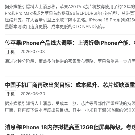
据外媒援引爆料人士消息称，苹果A20 Pro芯片将放弃使用了约13年的64
Pro和Pro Max将成为苹果首款搭载96位LPDDR6内存的机型，总
压缩开支，在大容量机型上采取了降本策略。iPhone 18 Pro系列的256
量版本则改用速度更慢、成本更低的QLC NAND闪存。
传苹果iPhone产品线大调整：上调折叠iPhone产能
2026-07-03
手机
通过这种分阶段、覆盖多价格带的密集发布策略，苹果希望进一步巩
中国手机厂商再砍出货目标：成本飙升、芯片短缺双重
2026-06-30
手机
据外媒援引知情人士消息，受成本上涨、芯片等零部件严重短缺的持续重
厂商，将再度下调本年度出货目标。其中，小米将下调30%至约9500万
消息称iPhone 18内存拟提高至12GB但屏幕降级，考虑提价i