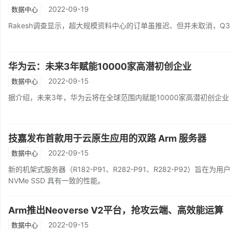
2022-09-19
数据中心
Rakesh调查显示，超大规模资料中心的订单虽推迟、但并未取消，Q
华为云：未来3年赋能10000家高潜初创企业
2022-09-15
数据中心
据介绍，未来3年，华为云将在全球范围内赋能10000家高潜初创企
技嘉发布首款用于云原生应用的双路 Arm 服务器
2022-09-15
数据中心
新的机架式服务器（R182-P91、R282-P91、R282-P92）
NVMe SSD 具有一致的性能。
Arm推出Neoverse V2平台，抢攻云端、高效能运算
2022-09-15
数据中心