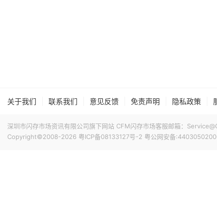
|
|
|
|
|
关于我们
联系我们
意见反馈
免责声明
隐私政策
深圳市闪存市场资讯有限公司旗下网站 CFM闪存市场客服邮箱：Service@China
Copyright©2008-2026
粤ICP备08133127号-2
粤公网安备:4403050200