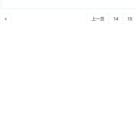
«
上一页
14
15