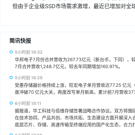
但由于企业级SSD市场需求激增，最近已增加对全
简讯快报
5小时前 18:32
华邦电子7月份合并营收为267.73亿元（新台币，下同），较上
7月合并营收1,248.7亿元，较去年同期增加160.97%。
5小时前 18:29
受惠存储器价格持续上涨，旺宏电子单月营收达77.25 亿元（
度冲破70 亿元大关，再度改写单月新高，累计前7月营收373.1
6小时前 18:11
据报道，华工科技与佰维存储签署战略合作协议。双方将围绕“
在技术协同、产品共创、市场共拓、生态建设方面开展深入
底层芯片、存储、高速传输至终端应用的国产化生态，合力打
赢、可持续发展的战略合作伙伴关系。