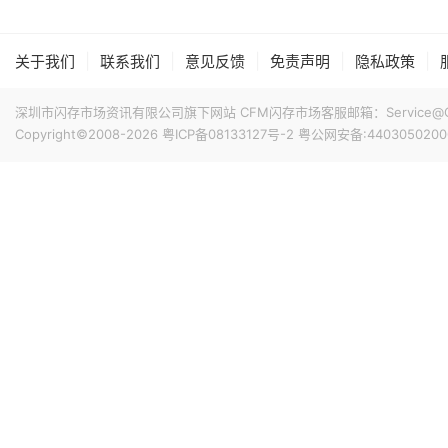
专属优惠到手价低至6199元。业内人士透露，华为此次推出大
的整体均价，同时进一步拉动全系列的整体出货量，消化现有产能
搭配最新的HarmonyOS 6操作系统。目前，Mate 80
|
|
|
|
|
关于我们
联系我们
意见反馈
免责声明
隐私政策
12小时前 11:18
计销量就能破千万，整个系列的破千万速度明显快于上一代M
华邦电近日召开法说会，总经理陈沛铭表示，高雄现有Module
底开始投片。不过，Module A扩产完成后，厂内空间几乎
深圳市闪存市场资讯有限公司旗下网站 CFM闪存市场客服邮箱：Service@China
公司启动Module B建设，预计2027年动工、2029年装
Copyright©2008-2026
粤ICP备08133127号-2
粤公网安备:4403050200
产出与营收贡献则主要落在2030年。未来产品将涵盖标准型DRAM
13小时前 10:43
片及矽电容等。
威刚公布7月营收，单月合并营收达183.8亿元新台币，环比增
高。从产品组合来看，DRAM营收达140.8亿元，占整体比重7
占3.3%。今年前7个月累计合并营收达826.5亿元新台币，年
14小时前 10:14
据媒体报道，威刚近日在法说会上表示，在需求增加、价格
运将优于第2季度，并进一步扩大全年营运成果。公司看好第4季度
维持上升趋势。目前存储市场供给持续紧张，预计2027年DR
升级，DDR5已成为市场主流，长期而言，DDR5将比DDR
14小时前 10:13
由于对AI基础设施的投资导致其季度自由现金流转为赤字，谷歌
资。Alphabet宣布计划发行总额高达250亿美元的美元计