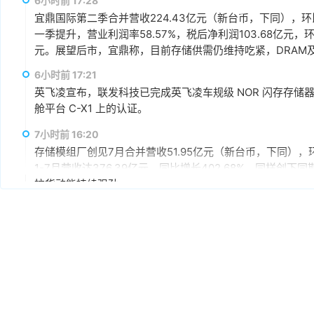
6小时前 17:28
宜鼎国际第二季合并营收224.43亿元（新台币，下同），环比增
一季提升，营业利润率58.57%，税后净利润103.68亿元，环
元。展望后市，宜鼎称，目前存储供需仍维持吃紧，DRAM及N
AI应用需求也未见降温，有望持续支撑下半年营运。其中，企
6小时前 17:21
仍具成长空间，相关PCIe Gen5产品布局也将逐步发酵。
英飞凌宣布，联发科技已完成英飞凌车规级 NOR 闪存存储器解决方案 
舱平台 C-X1 上的认证。
7小时前 16:20
存储模组厂创见7月合并营收51.95亿元（新台币，下同），环
1-7月营收达376.39亿元，同比增长402.68%，同样
拉货动能持续强劲。
8小时前 15:59
据媒体报道，英伟达正在研发新技术，未来可以让SSD充当
较慢但容量庞大的NVMe SSD作为“后备显存”，对显存需
RTX IO和微软的DirectStorage技术。虽然官方尚
件成本之间的矛盾时，正在探索基于软件和系统架构的解决
8小时前 15:46
据报道，华为官方商城在Mate 80标准版的曜石黑配色下开放