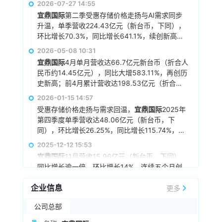
2026-07-27 14:55
宜鼎国际
第二季受惠存储价格走扬与AI需求同步
升温，单季营收224.43亿元（新台币，下同），
环比增长70.3%，同比增长641.1%，续创新高，
业界预估其第二季毛利率有望突破6成、EPS则可
2026-05-08 10:31
望达约100元。
宜鼎国际
4月单月营收达66.7亿元新台币（折合人
民币约14.45亿元），同比大增583.11%，再创历
史新高；前4月累计营收达198.53亿元（折合人
民币约43亿元），同比增长452.21%，远超去年
2026-01-15 14:57
全年营收。
受惠存储价格走扬与需求回温，
宜鼎国际
2025年
第四季度单季营收达48.06亿元（新台币，下
同），环比增长26.25%，同比增长115.74%，带
动全年营收达142.61亿元，同比增长近六成，创
2025-12-12 15:53
下历史新高。展望今年第一季，宜鼎看好整体需
宜鼎国际
11月营收15.96亿元（新台币，下同），
求动能延续，DRAM 与NAND Flash 价格皆持续
同比增长逾一倍，环比增长14%，连续五个月创
上扬，其中Flash价格自去年第三季才开始反映供
单月新高，今年前11月营收累计至124.48亿元，
需变化，涨势仍在加速阶段，首季涨幅可望与
企业信息
同比增长52%。
宜鼎国际
预计，AI 相关产品明年
更多
2025-11-25 17:14
DRAM 相当。
营收比重可望提升至约三成，成为推升营运的主
宜鼎国际
董事长简川胜表示，存储缺货已全面进
公司总部
要动能。
入结构性短缺，不只DRAM，SSD 与NAND 的涨