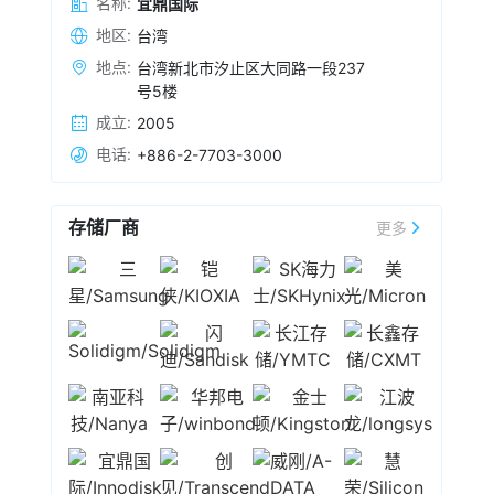
名称:
宜鼎国际
价潮也才刚开始。他指出，前两季SSD 市场仍在
复苏，但近期已出现与DRAM 相同的走势，AI 推
地区:
台湾
2025-10-09 16:08
论需要大量暂存，使企业级SSD 需求暴增数十
受惠产品量价齐扬，
宜鼎国际
9月营收达13.71亿
地点:
台湾新北市汐止区大同路一段237
倍，32TB、64TB、128TB 仍供不应求，而原厂
元（新台币，下同），环比增长6.78%，同比增
号5楼
产能短期无法倍增，导致供应快速吃紧。
长92.26%，创下单月历史新高。第3季营收
成立:
2005
38.07亿元，同样刷新纪录，环比增长25.72%；
2025-09-09 18:16
电话:
+886-2-7703-3000
累计前三季营收94.55亿元，较去年同期成长
宜鼎国际
8月合并营收12.83 亿元（新台币，下
41.37%。宜鼎表示，本季营收创高主要来自出货
同），环比增长11.28%，同比增长62.55%，连续
量增加与平均售价上升，反映市场需求回温与产
两个月创下新高。宜鼎表示，主要成长动能来自
存储厂商
品组合优化效益。
更多
DRAM，尤其是DDR4模组需求强；从应用来看，
2025-08-25 14:41
AI与网通相关的IPC客户需求明显拉升，推升整体
据台媒报道，
宜鼎国际
第三季度订单量将小幅增
营收表现。目前观察下半年展望仍维持正向。
长，在DRAM颗粒价格上扬带动下，营收与毛利
维持正向动能，尤其DDR4报价维持高档，成为主
要助力。
宜鼎国际
目前在DDR4模组出货比重达
2025-07-07 16:10
75%，颗粒成本可转嫁予客户，而在部分规格供
存储模组厂
宜鼎国际
6月营收10.3亿元（新台币，
不应求下，下游客户维持拉货动能。关于关税影
下同），较上月微增0.94%，同比增长达
响，
宜鼎国际
表示，若对等关税税率超过20%，
37.52%，累计1-6月合并营收达56.47亿元，同比
短期势必要由供应链共同分摊成本，将对业绩与
增长29.34%。展望下半年，将持续关注美国对等
2024-09-12 12:06
毛利率带来压力。其美国市场需求目前占营收约
关税政策7月是否更为明朗，将有助整体市场信心
14%，中长期预计通过产地移转与营收比重调
受昨夜英伟达提振，亚太存储产业链反弹。截止
回稳。
宜鼎国际
已提前备妥客户下半年所需库