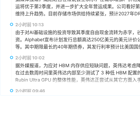
运将优于第2季度，并进一步扩大全年营运成果。公司看好第4季度
维持上升趋势。目前存储市场供给持续紧张，预计2027年DR
升级，DDR5已成为市场主流，长期而言，DDR5将比DDR
2小时前 10:13
由于对AI基础设施的投资导致其季度自由现金流转为赤字，谷歌
资。Alphabet宣布计划发行总额高达250亿美元的美元计
等。其中期限最长的40年期债券，其发行利率预计比美国国
超过发行规模的四倍，总额达1150亿美元。
2小时前 10:02
据外媒报道，为应对 HBM 内存供应短缺问题，英伟达考虑降低 R
在过去数周时间里英伟达内部至少测试了 3 种低 HBM 配置的 Ru
Rubin Ultra GPU 的整体性能，英伟达正尝试从其它方
2小时前 09:46
AMD宣布达成协议，将收购总部位于多伦多的AI推理芯片初创公
AI模型直接集成到硅芯片中，其产品可针对单一AI模型进行
3小时前 09:25
8月7日，日韩股市双双高开后跳水。截至发稿，日经225指
三星涨超2%，SK海力士跌超1%，铠侠跌超6%。