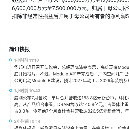
数据如下：营业收入11,000,000万元至12,000,00
6,600,000万元至7,500,000万元，归属于母公司所
扣除非经常性损益后归属于母公司所有者的净利润52
简讯快报
1小时前 11:18
华邦电近日召开法说会，总经理陈沛铭表示，高雄现有Module
底开始投片。不过，Module A扩产完成后，厂内空间几乎
公司启动Module B建设，预计2027年动工、2029年装
产出与营收贡献则主要落在2030年。未来产品将涵盖标准型DRAM
1小时前 10:43
片及矽电容等。
威刚公布7月营收，单月合并营收达183.8亿元新台币，环比增
高。从产品组合来看，DRAM营收达140.8亿元，占整体比重7
占3.3%。今年前7个月累计合并营收达826.5亿元新台币，年
2小时前 10:14
据媒体报道，威刚近日在法说会上表示，在需求增加、价格