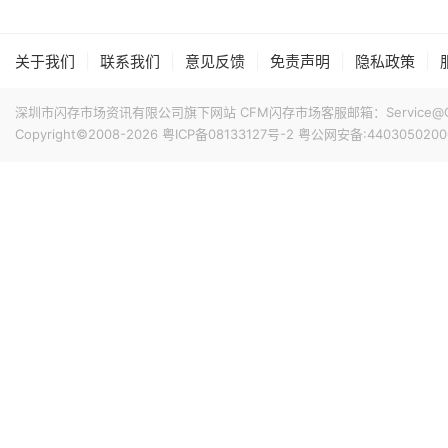
3小时前 09:19
当地时间8月6日，美股三大股指全线收跌。截至收盘，道琼斯工业
0.18%，报7709.96点；纳斯达克综合指数跌0.06%，报
|
|
|
|
|
关于我们
联系我们
意见反馈
免责声明
隐私政策
高通、AMD涨超1%，苹果涨0.45%，谷歌A跌超1%，谷歌C跌
数收跌，西部数据跌超13%，闪迪跌超6%，SK海力士跌超4
深圳市闪存市场资讯有限公司旗下网站 CFM闪存市场客服邮箱：Service@China
19小时前 17:18
Copyright©2008-2026
粤ICP备08133127号-2
粤公网安备:4403050200
据媒体报道，台积电负责为苹果新款iPhone 代工 A20 P
美元A20 Pro 芯片的CPU模块在仓库中，尚未进入后续
相关尝试均未取得有效成果。随着DRAM困境日益凸显，iPhone 18
20小时前 15:45
业界消息指出，因4纳米制程产能接近满载，三星顺势调整
外无晶圆厂（Fabless）客户采用。据悉，4nm产线的高
的激增。由于5nm制程同样适用于高性能服务器芯片的制造
以来，客户对5纳米制程的需求显著增加。
20小时前 15:44
据媒体报道，招聘公告显示Anthropic正在招聘工程师，为其Cl
示，公司正在组建内部芯片团队，为Claude设计定制芯片，这
模型的协同设计，使得Claude能够以客户所需的规模更快
21小时前 15:18