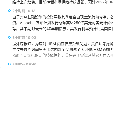
维持上升趋势。目前存储市场供给持续紧张，预计2027年DR
升级，DDR5已成为市场主流，长期而言，DDR5将比DDR
2小时前 10:13
由于对AI基础设施的投资导致其季度自由现金流转为赤字，谷歌
资。Alphabet宣布计划发行总额高达250亿美元的美元计
等。其中期限最长的40年期债券，其发行利率预计比美国国
超过发行规模的四倍，总额达1150亿美元。
3小时前 10:02
据外媒报道，为应对 HBM 内存供应短缺问题，英伟达考虑降低 R
在过去数周时间里英伟达内部至少测试了 3 种低 HBM 配置的 Ru
Rubin Ultra GPU 的整体性能，英伟达正尝试从其它方
3小时前 09:46
AMD宣布达成协议，将收购总部位于多伦多的AI推理芯片初创公
AI模型直接集成到硅芯片中，其产品可针对单一AI模型进行
3小时前 09:25
8月7日，日韩股市双双高开后跳水。截至发稿，日经225指
三星涨超2%，SK海力士跌超1%，铠侠跌超6%。
3小时前 09:19