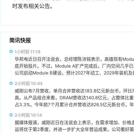
时发布相关公告。
简讯快报
1小时前 11:18
华邦电近日召开法说会，总经理陈沛铭表示，高雄现有Module
底开始投片。不过，Module A扩产完成后，厂内空间几乎
公司启动Module B建设，预计2027年动工、2029年装
产出与营收贡献则主要落在2030年。未来产品将涵盖标准型DRAM
2小时前 10:43
片及矽电容等。
威刚公布7月营收，单月合并营收达183.8亿元新台币，环比增
高。从产品组合来看，DRAM营收达140.8亿元，占整体比重7
占3.3%。今年前7个月累计合并营收达826.5亿元新台币，年
2小时前 10:14
据媒体报道，威刚近日在法说会上表示，在需求增加、价格
运将优于第2季度，并进一步扩大全年营运成果。公司看好第4季度