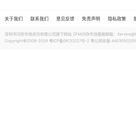
当地时间8月6日，美股三大股指全线收跌。截至收盘，道琼斯工业
0.18%，报7709.96点；纳斯达克综合指数跌0.06%，报
高通、AMD涨超1%，苹果涨0.45%，谷歌A跌超1%，谷歌C跌
|
|
|
|
|
关于我们
联系我们
意见反馈
免责声明
隐私政策
数收跌，西部数据跌超13%，闪迪跌超6%，SK海力士跌超4
19小时前 17:18
据媒体报道，台积电负责为苹果新款iPhone 代工 A20 P
深圳市闪存市场资讯有限公司旗下网站 CFM闪存市场客服邮箱：Service@China
美元A20 Pro 芯片的CPU模块在仓库中，尚未进入后续
Copyright©2008-2026
粤ICP备08133127号-2
粤公网安备:4403050200
相关尝试均未取得有效成果。随着DRAM困境日益凸显，iPhone 18
21小时前 15:45
业界消息指出，因4纳米制程产能接近满载，三星顺势调整
外无晶圆厂（Fabless）客户采用。据悉，4nm产线的高
的激增。由于5nm制程同样适用于高性能服务器芯片的制造
以来，客户对5纳米制程的需求显著增加。
21小时前 15:44
据媒体报道，招聘公告显示Anthropic正在招聘工程师，为其Cl
示，公司正在组建内部芯片团队，为Claude设计定制芯片，这
模型的协同设计，使得Claude能够以客户所需的规模更快
21小时前 15:18
Fadu第六代（Gen6）SSD控制器近期已完成研发，将于