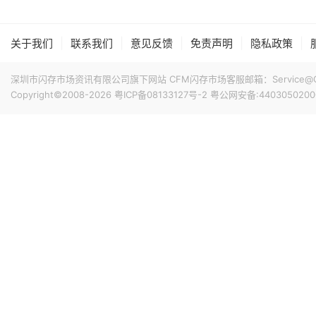
数收跌，西部数据跌超13%，闪迪跌超6%，SK海力士跌超4
19小时前 17:18
据媒体报道，台积电负责为苹果新款iPhone 代工 A20 P
|
|
|
|
|
关于我们
联系我们
意见反馈
免责声明
隐私政策
美元A20 Pro 芯片的CPU模块在仓库中，尚未进入后续
相关尝试均未取得有效成果。随着DRAM困境日益凸显，iPhone 18
深圳市闪存市场资讯有限公司旗下网站 CFM闪存市场客服邮箱：Service@China
21小时前 15:45
Copyright©2008-2026
粤ICP备08133127号-2
粤公网安备:4403050200
业界消息指出，因4纳米制程产能接近满载，三星顺势调整
外无晶圆厂（Fabless）客户采用。据悉，4nm产线的高
的激增。由于5nm制程同样适用于高性能服务器芯片的制造
以来，客户对5纳米制程的需求显著增加。
21小时前 15:44
据媒体报道，招聘公告显示Anthropic正在招聘工程师，为其Cl
示，公司正在组建内部芯片团队，为Claude设计定制芯片，这
模型的协同设计，使得Claude能够以客户所需的规模更快
21小时前 15:18
Fadu第六代（Gen6）SSD控制器近期已完成研发，将于
过一倍。并宣布将从2028年开始供应其第七代（Gen7）S
上一代提升10倍以上。其目标是将512GB随机读取速度提升至每