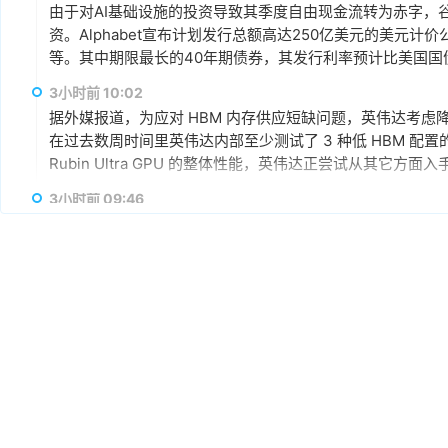
由于对AI基础设施的投资导致其季度自由现金流转为赤字，谷歌
资。Alphabet宣布计划发行总额高达250亿美元的美元计
等。其中期限最长的40年期债券，其发行利率预计比美国国
超过发行规模的四倍，总额达1150亿美元。
3小时前 10:02
据外媒报道，为应对 HBM 内存供应短缺问题，英伟达考虑降低 R
在过去数周时间里英伟达内部至少测试了 3 种低 HBM 配置的 Ru
Rubin Ultra GPU 的整体性能，英伟达正尝试从其它方
3小时前 09:46
AMD宣布达成协议，将收购总部位于多伦多的AI推理芯片初创公
AI模型直接集成到硅芯片中，其产品可针对单一AI模型进行
3小时前 09:25
8月7日，日韩股市双双高开后跳水。截至发稿，日经225指
三星涨超2%，SK海力士跌超1%，铠侠跌超6%。
3小时前 09:19
当地时间8月6日，美股三大股指全线收跌。截至收盘，道琼斯工业
0.18%，报7709.96点；纳斯达克综合指数跌0.06%，报
高通、AMD涨超1%，苹果涨0.45%，谷歌A跌超1%，谷歌C跌