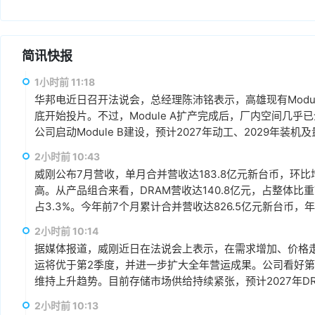
简讯快报
1小时前 11:18
华邦电近日召开法说会，总经理陈沛铭表示，高雄现有Module
底开始投片。不过，Module A扩产完成后，厂内空间几乎
公司启动Module B建设，预计2027年动工、2029年装
产出与营收贡献则主要落在2030年。未来产品将涵盖标准型DRAM
2小时前 10:43
片及矽电容等。
威刚公布7月营收，单月合并营收达183.8亿元新台币，环比增
高。从产品组合来看，DRAM营收达140.8亿元，占整体比重7
占3.3%。今年前7个月累计合并营收达826.5亿元新台币，年
2小时前 10:14
据媒体报道，威刚近日在法说会上表示，在需求增加、价格
运将优于第2季度，并进一步扩大全年营运成果。公司看好第4季度
维持上升趋势。目前存储市场供给持续紧张，预计2027年DR
升级，DDR5已成为市场主流，长期而言，DDR5将比DDR
2小时前 10:13