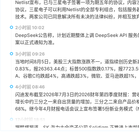
Netlist宣布，已与三星电子签署一项为期五年的协议，
协议，三星电子可以利用Netlist的全部专利组合，包括服
技术。两家公司已同意解决所有未决的法律纠纷，并相互放弃相关
亿美元预付授权费，以及从今年第三季度到 2031 年第二季度的
2小时前 10:02
元的季度许可费，该费用与三星电子收入挂钩。
DeepSeek公告称，计划近期整体上调 DeepSeek A
案以正式通知为准。
3小时前 09:26
当地时间8月5日，美股三大指数涨跌不一，道指续创历史新高。
0.83%，报26363.44点；标普500指数跌0.17%，报7
A、谷歌C均跌超4%，高通跌超3%，微软、亚马逊跌超1%，
迪、西部数据跌超5%，SK海力士跌超2%，希捷跌0.91%，美
4小时前 08:46
闪迪发布截至2026年7月3日的2026财年第四季度财报：营
增长中约三分之一来自出货量的增加，三分之二来自产品价格的上
68%。继今年4月财报电话会议上宣布签署5份新业务模式（
包括3份与新客户的NBM协议，以及2份对现有协议的扩展。本财
17小时前 18:51
逾6%。
据韩媒报道，SK 海力士全资子公司 Solidigm 正推进上
Solidigm 计划以 50 万亿韩元（约合350亿美元）左右