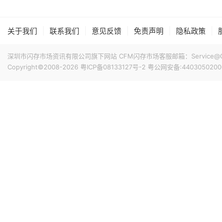
盛作为主承销商，并正向全球另类资产管理公司及海外主权
18小时前 18:49
|
|
|
|
|
关于我们
联系我们
意见反馈
免责声明
隐私政策
世界先进高管表示，其产能利用率正持续上行，2027 年的芯
年低。AI 相关产品在该司整体营收中的占比已从上半年的
深圳市闪存市场资讯有限公司旗下网站 CFM闪存市场客服邮箱：Service@China
10% 及以上，份额较去年增长近一倍；明年 AI 对世界先
Copyright©2008-2026
粤ICP备08133127号-2
粤公网安备:4403050200
18小时前 18:47
据韩国媒体报道，苹果近期考虑将长鑫存储纳入其供应链，计
力。然而，双方在移动DRAM（如LPDDR5X）的降价谈
并表态其内存采购报价将坚持与三星电子和SK海力士相近或
18小时前 17:56
华为常务董事、产品投资评审委员会主任、终端 BG 董事
价，否则原本的价格都在亏损销售。上月中旬，华为 nova 
300 元，调整后起售价达 2999 元。
19小时前 16:59
乘联分会数据显示，初步统计，7月1-31日，全国乘用车市场
降6%，今年以来累计零售1,020.7万辆，同比下降20%；7
增长1%，较上月同期下降5%，今年以来累计批发1,478.8