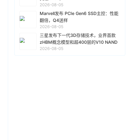
美元。
GPU。但降低 HBM 容量后，必然影响 Rubin
2026-08-05
AMD宣布达成协议，将收购总部位于多伦多的AI
Ultra GPU 的整体性能，英伟达正尝试从其它方
Marvell发布 PCIe Gen6 SSD主控：性能
推理芯片初创公司Taalas。Taalas生产的芯片专
面入手，减少降低 HBM 容量后对性能的影响。
为推理任务设计，将AI模型直接集成到硅芯片
翻倍，Q4送样
中，其产品可针对单一AI模型进行定制或硬连
2026-08-05
昨天 08-07 09:25
线。
三星发布下一代3D存储技术，业界首款
8月7日，日韩股市双双高开后跳水。截至发稿，
zHBM概念模型和超400层的V10 NAND
日经225指数、韩国综指均跌超1%。存储概念个
2026-08-05
亮相
股方面，截至发稿，三星涨超2%，SK海力士跌超
1%，铠侠跌超6%。
昨天 08-07 09:19
当地时间8月6日，美股三大股指全线收跌。截至
收盘，道琼斯工业指数跌0.85%，报53885.1
点；标普500指数跌0.18%，报7709.96点；纳斯
达克综合指数跌0.06%，报26348.35点。其中，
昨天 08-06 17:18
大型科技股表现分化，微软涨超2%，高通、AMD
据媒体报道，台积电负责为苹果新款iPhone 代工
涨超1%，苹果涨0.45%，谷歌A跌超1%，谷歌C
A20 Pro芯片，但由于DRAM持续缺货，导致台积
跌0.97%，亚马逊跌0.14%，英伟达跌0.1%；存
电积压了约10亿美元A20 Pro 芯片的CPU模块在
储板块多数收跌，西部数据跌超13%，闪迪跌超
仓库中，尚未进入后续封装与测试环节。尽管苹
昨天 08-06 15:45
6%，SK海力士跌超4%，美光跌超1%，希捷涨超
果积极尝试各种方法采购DRAM，但相关尝试均
1%。
业界消息指出，因4纳米制程产能接近满载，三星
未取得有效成果。随着DRAM困境日益凸显，
顺势调整策略，积极推广成熟且具成本优势的5纳
iPhone 18 Pro和iPhone 18 Pro Max的 发布可能
米制程，吸引国内外无晶圆厂（Fabless）客户采