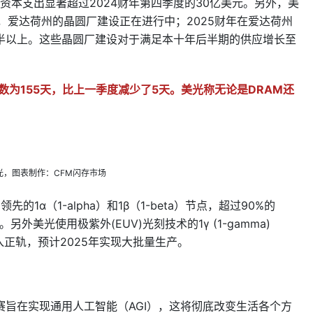
资本支出显著超过2024财年第四季度的30亿美元。另外，美
，爱达荷州的晶圆厂建设正在进行中；2025财年在爱达荷州
半以上。这些晶圆厂建设对于满足本十年后半期的供应增长至
数为155天，比上一季度减少了5天。美光称无论是DRAM还
光，图表制作：CFM闪存市场
的1α（1-alpha）和1β（1-beta）节点，超过90%的
另外美光使用极紫外(EUV)光刻技术的1γ (1-gamma)
入正轨，预计2025年实现大批量生产。
旨在实现通用人工智能（AGI），这将彻底改变生活各个方