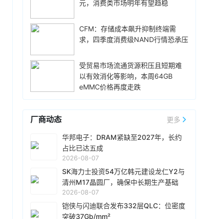
体均价，同时进一步拉动全系列的整体出货量，
元，消费类市场明年有望趋稳
雄现有Module A 月产能将由目前1.5万片扩增至
消化现有产能。据悉，Mate 80标准版搭载自研
2.4万片，预计今年底开始投片。不过，Module
麒麟9020芯片，搭配最新的HarmonyOS 6操作
A扩产完成后，厂内空间几乎已全数用尽。为应对
CFM：存储成本飙升抑制终端需
昨天 08-07 10:43
系统。目前，Mate 80系列累计总销量已经正式
客户对2029 年以后产能的强烈需求，公司启动
求，四季度消费级NAND行情恐承压
突破800万台，预计今年10月份前后累计销量就
威刚公布7月营收，单月合并营收达183.8亿元新
Module B建设，预计2027年动工、2029年装机
能破千万，整个系列的破千万速度明显快于上一
台币，环比增长25.4%，同比暴增331.3%，连续
及量产，未来将支援16纳米、14纳米及12纳米制
代Mate系列旗舰。
第5个月改写历史新高。从产品组合来看，DRAM
受贸易市场流通货源积压且短期难
程，实际产出与营收贡献则主要落在2030年。未
营收达140.8亿元，占整体比重76.6%；SSD占比
以有效消化等影响，本周64GB
昨天 08-07 10:14
来产品将涵盖标准型DRAM、CUBE、Wafer-on-
20.1%，存储卡、随身碟及其他产品则占3.3%。
eMMC价格再度走跌
Wafer、客制化ASIC存储芯片及矽电容等。
据媒体报道，威刚近日在法说会上表示，在需求
今年前7个月累计合并营收达826.5亿元新台币，
增加、价格走高及货源稳定的三大有利因素带动
年增206.7%，已大幅超越2025年全年营收。
下，预期第3季度营运将优于第2季度，并进一步
厂商动态
更多
扩大全年营运成果。公司看好第4季度到2027年
昨天 08-07 10:13
上半年的DRAM和NAND Flash价格有望维持上升
由于对AI基础设施的投资导致其季度自由现金流
华邦电子：DRAM紧缺至2027年，长约
趋势。目前存储市场供给持续紧张，预计2027年
转为赤字，谷歌母公司Alphabet再次寻求在债券
占比已达五成
DRAM供给将较2026年更吃紧。随着PC和服务器
市场获得大规模融资。Alphabet宣布计划发行总
2026-08-07
平台持续升级，DDR5已成为市场主流，长期而
额高达250亿美元的美元计价公司债券。该债券
SK海力士投资54万亿韩元建设龙仁Y2与
昨天 08-07 10:02
言，DDR5将比DDR4更紧缺。
将分为10个档次，期限从2年到40年不等。其中
清州M17晶圆厂，确保中长期生产基础
据外媒报道，为应对 HBM 内存供应短缺问题，英
期限最长的40年期债券，其发行利率预计比美国
2026-08-07
伟达考虑降低 Rubin Ultra GPU 配置。报道援引
国债利率高出1.3个百分点。投资者对此反应热
知情人士消息称，在过去数周时间里英伟达内部
铠侠与闪迪联合发布332层QLC：位密度
烈，认购额超过发行规模的四倍，总额达1150亿
至少测试了 3 种低 HBM 配置的 Rubin Ultra
突破37Gb/mm²
昨天 08-07 09:46