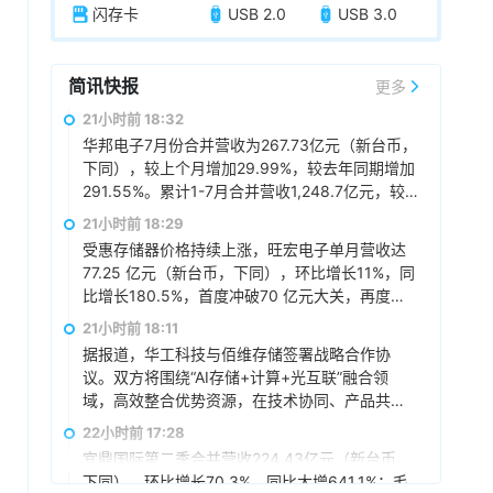
闪存卡
USB 2.0
USB 3.0
简讯快报
更多
21小时前 18:32
华邦电子7月份合并营收为267.73亿元（新台币，
下同），较上个月增加29.99%，较去年同期增加
291.55%。累计1-7月合并营收1,248.7亿元，较
去年同期增加160.97%。
21小时前 18:29
受惠存储器价格持续上涨，旺宏电子单月营收达
77.25 亿元（新台币，下同），环比增长11%，同
比增长180.5%，首度冲破70 亿元大关，再度改
写单月新高，累计前7月营收373.18 亿元，同比
21小时前 18:11
增长137.8%。
据报道，华工科技与佰维存储签署战略合作协
议。双方将围绕“AI存储+计算+光互联”融合领
域，高效整合优势资源，在技术协同、产品共
创、市场共拓、生态建设方面开展深入合作，持
22小时前 17:28
续推动相关领域产品智能化产线升级，构建覆盖
宜鼎国际第二季合并营收224.43亿元（新台币，
底层芯片、存储、高速传输至终端应用的国产化
下同），环比增长70.3%，同比大增641.1%；毛
生态，合力打造“存算运一体化”的AI基础设施解决