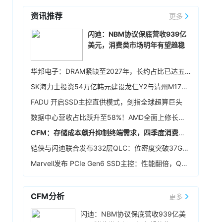
利率65.01%，较第一季提升，营业利润率
方案，构建互利共赢、可持续发展的战略合作伙
资讯推荐
58.57%，税后净利润103.68亿元，环比增长
更多
22小时前 17:21
伴关系。
90.1%，同比增长超55倍，每股税后纯益108.93
英飞凌宣布，联发科技已完成英飞凌车规级 NOR
闪迪：NBM协议保底营收939亿
元。展望后市，宜鼎称，目前存储供需仍维持吃
闪存存储器解决方案 512Mb Quad SPI NOR
美元，消费类市场明年有望趋稳
紧，DRAM及NAND Flash市场展望持续正向，工
Flash 在其天玑汽车座舱平台 C-X1 上的认证。
控、企业级存储及AI应用需求也未见降温，有望
23小时前 16:20
持续支撑下半年营运。其中，企业级SSD随着AI
华邦电子：DRAM紧缺至2027年，长约占比已达五成
服务器及数据中心平台升级，出货规模仍具成长
存储模组厂创见7月合并营收51.95亿元（新台
SK海力士投资54万亿韩元建设龙仁Y2与清州M17晶圆厂，确保中长期生产基础
空间，相关PCIe Gen5产品布局也将逐步发酵。
币，下同），环比增长2.50%，同比增长
307.66%，创同期新高；累计1-7月营收达
FADU 开启SSD主控直供模式，剑指全球超算巨头
376.39亿元，同比增长402.68%，同样创下同期
23小时前 15:59
数据中心营收占比跃升至58%！AMD全面上修长期财务指引，2027年该板块营收将翻倍
新高。展望后市，创见指出，DDR5及高阶工业级
据媒体报道，英伟达正在研发新技术，未来可以
模组拉货动能持续强劲。
CFM：存储成本飙升抑制终端需求，四季度消费级NAND行情恐承压
让SSD充当额外显存。当显卡板载的显存不足
时，GPU可以调用速度较慢但容量庞大的NVMe
铠侠与闪迪联合发布332层QLC：位密度突破37Gb/mm²
SSD作为“后备显存”，对显存需求极高的游戏或AI
23小时前 15:46
Marvell发布 PCIe Gen6 SSD主控：性能翻倍，Q4送样
推理场景尤为受益。据悉，该功能将基于RTX IO
据报道，华为官方商城在Mate 80标准版的曜石
和微软的DirectStorage技术。虽然官方尚未证
黑配色下开放了16GB+1TB的配置选项，官方定
实，但相关传闻反映了英伟达在应对日益增长的
价6499元，学生认证专属优惠到手价低至6199
CFM分析
更多
显存需求与硬件成本之间的矛盾时，正在探索基
元。业内人士透露，华为此次推出大内存高配版
昨天 08-07 11:18
于软件和系统架构的解决方案。
闪迪：NBM协议保底营收939亿美
本，核心目的之一是拉高整个Mate 80系列的整
华邦电近日召开法说会，总经理陈沛铭表示，高