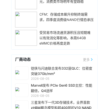
元，消费类市场明年有望趋稳
下限和上限。按价格下限计算，所有已签协议的
年全球高端智能手机市场（批发均价在600美元
最低预期收入合计为939亿美元，实际收入将高
及以上）继续展现增长韧性，销量同比增长5%，
于该金额。部分新业务模式协议包含由现金存款
在全球智能手机总销量中的占比升至29%，高于
CFM：存储成本飙升抑制终端需
16小时前 14:27
和金融工具共同构成的金融担保，总额为165亿美
2025年上半年的25%以及2022年上半年的20%，
求，四季度消费级NAND行情恐承压
华为数据存储产品线副总裁吴俊杰在2026华为数
元，旨在保护闪迪免受客户未能履行协议规定的
创历史新高。高端市场份额的增长，主要受存储
据存储用户精英论坛上表示，客观地讲，全球范
采购义务的影响。
成本上涨推动，对中低端市场的冲击更为显著。
围内存储颗粒价格上涨是有影响的，今年业界友
受贸易市场流通货源积压且短期难
高端OEM凭借更高的利润率以及减少促销投入，
商都进行了多次价格调整，涨价对华为的战略也
以有效消化等影响，本周64GB
20小时前 10:48
更容易消化成本上涨带来的压力，从而在整体市
造成了一定影响。不过，华为的上游供应链稳定
eMMC价格再度走跌
场承压的环境下维持了需求。
CoreWeave宣布与Solidigm达成一项多年战略协
且多元化，华为存储对客户的供应是可以保证
议，Solidigm 将优先支持 CoreWeave 人工智能
的。
云平台的企业级固态硬盘 (SSD) 分配。该协议扩
厂商动态
更多
展了 CoreWeave 的人工智能集成方案，有助于
20小时前 10:27
确保其平台其他部分的存储容量能够随着客户需
Netlist宣布，已与三星电子签署一项为期五年的
铠侠与闪迪联合发布332层QLC：位密度
求的增长而扩展。
协议，内容涉及专利交叉许可、存储产品供应和
突破37Gb/mm²
技术合作。根据这项协议，三星电子可以利用
2026-08-05
Netlist的全部专利组合，包括服务器双列直插式
Marvell发布 PCIe Gen6 SSD主控：性能
20小时前 10:02
内存模块（DIMM）和高带宽内存（HBM）技
翻倍，Q4送样
DeepSeek公告称，计划近期整体上调
术。两家公司已同意解决所有未决的法律纠纷，
2026-08-05
DeepSeek API 服务的定价，预计涨幅较大，提
并相互放弃相关索赔和法律责任。三星电子需向
示用户合理安排使用。具体方案以正式通知为
三星发布下一代3D存储技术，业界首款
Netlist支付2.39 亿美元预付授权费，以及从今年
准。
zHBM概念模型和超400层的V10 NAND
21小时前 09:26