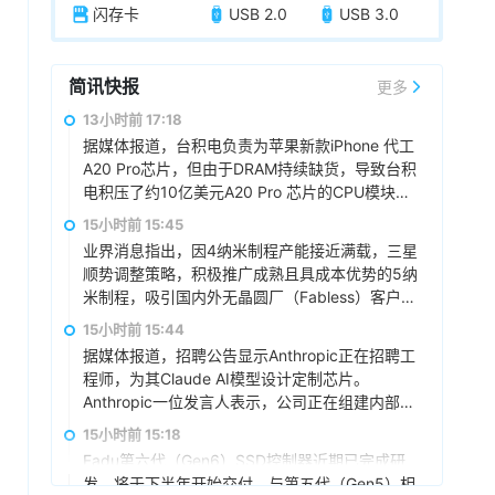
闪存卡
USB 2.0
USB 3.0
简讯快报
更多
13小时前 17:18
据媒体报道，台积电负责为苹果新款iPhone 代工
A20 Pro芯片，但由于DRAM持续缺货，导致台积
电积压了约10亿美元A20 Pro 芯片的CPU模块在
仓库中，尚未进入后续封装与测试环节。尽管苹
15小时前 15:45
果积极尝试各种方法采购DRAM，但相关尝试均
业界消息指出，因4纳米制程产能接近满载，三星
未取得有效成果。随着DRAM困境日益凸显，
顺势调整策略，积极推广成熟且具成本优势的5纳
iPhone 18 Pro和iPhone 18 Pro Max的 发布可能
米制程，吸引国内外无晶圆厂（Fabless）客户采
会延期。
用。据悉，4nm产线的高利用率主要归功于三星
15小时前 15:44
电子内部高带宽内存（HBM4）订单的激增。由
据媒体报道，招聘公告显示Anthropic正在招聘工
于5nm制程同样适用于高性能服务器芯片的制
程师，为其Claude AI模型设计定制芯片。
造，海外无晶圆厂公司的授权协议持续签署，近
Anthropic一位发言人表示，公司正在组建内部芯
三、四个月以来，客户对5纳米制程的需求显著增
片团队，为Claude设计定制芯片，这是公司首次
15小时前 15:18
加。
公开承认该计划。Anthropic将推动硬件和模型的
Fadu第六代（Gen6）SSD控制器近期已完成研
协同设计，使得Claude能够以客户所需的规模更
发，将于下半年开始交付。与第五代（Gen5）相
快、更高效地运行。