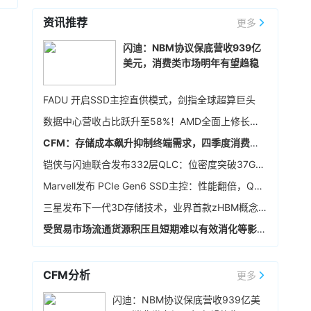
比，其性能提升超过一倍。并宣布将从2028年开
资讯推荐
始供应其第七代（Gen7）SSD控制器的样品，预
更多
15小时前 15:03
计搭载第七代控制器的SSD性能将比上一代提升
8月6日，日经225指数收跌0.93%，报65683.26
闪迪：NBM协议保底营收939亿
10倍以上。其目标是将512GB随机读取速度提升
点；韩国KOSPI指数收跌4.58%，报6296.38
美元，消费类市场明年有望趋稳
至每秒1亿次I/O操作（IOPS）。
点。个股方面，铠侠跌超10%，三星电子跌超
6%，SK海力士跌超10%。
15小时前 15:02
FADU 开启SSD主控直供模式，剑指全球超算巨头
据媒体报道，南亚科技董事会通过多项重大决
数据中心营收占比跃升至58%！AMD全面上修长期财务指引，2027年该板块营收将翻倍
议，宣布启动5A新厂长期投资计划。2026年至
2029年资本支出预算以不超过新台币3,466亿元
CFM：存储成本飙升抑制终端需求，四季度消费级NAND行情恐承压
为上限，将导入1B、1C、1D及1E等10奈米级先进
16小时前 14:44
铠侠与闪迪联合发布332层QLC：位密度突破37Gb/mm²
制程与EUV（极紫外光）曝光设备。南亚科表
闪迪在财报电话会议上表示，总体上目前已与8家
示，5A新厂最大规划产能约为每月45,000片晶
Marvell发布 PCIe Gen6 SSD主控：性能翻倍，Q4送样
数据中心和边缘计算客户签订了NBM协议，体现
圆，整体投资金额预估约160亿美元，将依市场需
了客户对其长期需求的信心以及对闪迪的认可。
三星发布下一代3D存储技术，业界首款zHBM概念模型和超400层的V10 NAND亮相
求分阶段建置。产能规划上，预计新厂2027年下
预计到2027财年（2026年7月-2027年6月），
16小时前 14:43
半年开始投片，2028年月投片量达3万片，2029
受贸易市场流通货源积压且短期难以有效消化等影响，本周64GB eMMC价格再度走跌
NBM协议的bit占比将覆盖公司总bit产能的50%以
年再提升至35,900片，未来将视市场需求再扩充
闪迪FY26Q4（截至2026年7月3日）总资本支出
上，到2028财年（2027年7月-2028年6月）占
至完整产能。
为5.62亿美元，占营收的6.3%。长期来看，闪迪
比将达到约三分之二。
仍以实现14%-19%供应增长为目标，随着BiCS8
CFM分析
更多
具体来看，NBM协议的期限各不相同，最长可达
和BiCS10产能爬坡，资本开支将同比增加，但全
16小时前 14:42
五年，加权平均期限超过四年。协议定价同时包
闪迪：NBM协议保底营收939亿美
年资本开支占营收的比例预计降至约6%。
含固定和浮动价格部分，其中浮动部分设有价格
Counterpoint Research报告显示，2026年上半