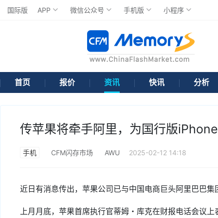
国际版
APP
微信公众号
手机版
小程序
首页
报价
资讯
快讯
分析
传苹果将牵手阿里，为国行版iPhone
手机
CFM闪存市场
AWU
2025-02-12 14:18
近日有消息传出，苹果公司已与中国电商巨头阿里巴巴集团
上月月底，苹果首席执行官蒂姆・库克在财报电话会议上表示，已上