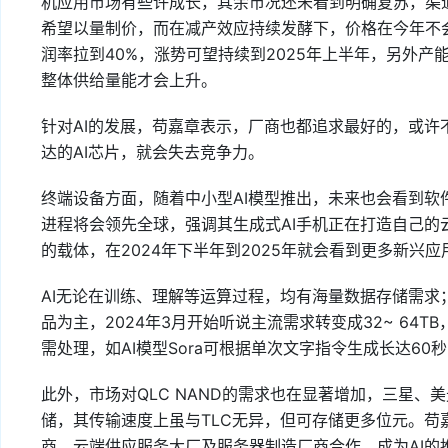
机应用市场有些许成长，其余市况还未看到明确复苏，渠道端
希望以量制价，而在减产效应持续发酵下，价格在今年不会
润率拉到40%，涨势可望持续到2025年上半年，另外产
整体供给量能才会上升。
针对AI的发展，苟嘉章表示，厂商也都追求最好的，或
达的AI芯片，就会失去竞争力。
终端设备方面，随着中小型AI模型推出，未来也会看到软
进程将会领先全球，强调其生成式AI手机正在打造自己
的载体，在2024年下半年到2025年就会看到更多新兴应
AI无论在训练、理解等运算过程，均有海量数据存储需求；
品为主，2024年3月开始听说主流需求转变成32~ 64
需处理，如AI模型Sora可根据单次文字指令生成长达6
此外，市场对QLC NAND的需求也在显著增加，三星、
储，其传输速度上虽与TLC无异，但可存储更多位元。苟嘉
商、云端供应服务大厂及服务器制造厂商合作，成为AI的