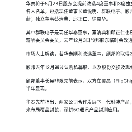
华泰将于5月28日股东会提前改选4席董事和3席
名人名单，包括现任董事长董悦明、群联电子、颀
蔚；独立董事蔡清典、邱正仁、徐嘉华。
其中群联电子是现任华泰董事，蔡清典和邱正仁也
薪酬委员会委员，去年12月3日颀邦股东临时会改
市场人士解读，若华泰顺利改选董事，颀邦将取得2
颀邦去年12月通过认购私募股、以及股份交换及现金
颀邦董事长吴非艰先前表示，双方在覆晶（FlipC
半年显现。
华泰先前指出，两家公司合作发展下一代封装产品
来布局覆晶封装，深耕5G通讯产品封测应用。