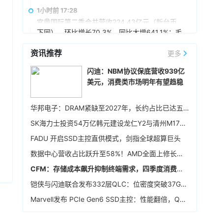
创、市场共拓、生态建设方面开展深入合作，持
1小时前 17:28
续推动相关领域产品智能化产线升级，构建覆盖
宜鼎国际第二季合并营收224.43亿元（新台币，
底层芯片、存储、高速传输至终端应用的国产化
下同），环比增长70.3%，同比大增641.1%；毛
生态，合力打造“存算运一体化”的AI基础设施解决
利率65.01%，较第一季提升，营业利润率
方案，构建互利共赢、可持续发展的战略合作伙
资讯推荐
58.57%，税后净利润103.68亿元，环比增长
更多
2小时前 17:21
伴关系。
90.1%，同比增长超55倍，每股税后纯益108.93
英飞凌宣布，联发科技已完成英飞凌车规级 NOR
闪迪：NBM协议保底营收939亿
元。展望后市，宜鼎称，目前存储供需仍维持吃
闪存存储器解决方案 512Mb Quad SPI NOR
美元，消费类市场明年有望趋稳
紧，DRAM及NAND Flash市场展望持续正向，工
Flash 在其天玑汽车座舱平台 C-X1 上的认证。
控、企业级存储及AI应用需求也未见降温，有望
3小时前 16:20
持续支撑下半年营运。其中，企业级SSD随着AI
华邦电子：DRAM紧缺至2027年，长约占比已达五成
服务器及数据中心平台升级，出货规模仍具成长
存储模组厂创见7月合并营收51.95亿元（新台
SK海力士投资54万亿韩元建设龙仁Y2与清州M17晶圆厂，确保中长期生产基础
空间，相关PCIe Gen5产品布局也将逐步发酵。
币，下同），环比增长2.50%，同比增长
307.66%，创同期新高；累计1-7月营收达
FADU 开启SSD主控直供模式，剑指全球超算巨头
376.39亿元，同比增长402.68%，同样创下同期
3小时前 15:59
数据中心营收占比跃升至58%！AMD全面上修长期财务指引，2027年该板块营收将翻倍
新高。展望后市，创见指出，DDR5及高阶工业级
据媒体报道，英伟达正在研发新技术，未来可以
模组拉货动能持续强劲。
CFM：存储成本飙升抑制终端需求，四季度消费级NAND行情恐承压
让SSD充当额外显存。当显卡板载的显存不足
时，GPU可以调用速度较慢但容量庞大的NVMe
铠侠与闪迪联合发布332层QLC：位密度突破37Gb/mm²
SSD作为“后备显存”，对显存需求极高的游戏或AI
3小时前 15:46
Marvell发布 PCIe Gen6 SSD主控：性能翻倍，Q4送样
推理场景尤为受益。据悉，该功能将基于RTX IO
据报道，华为官方商城在Mate 80标准版的曜石
和微软的DirectStorage技术。虽然官方尚未证
黑配色下开放了16GB+1TB的配置选项，官方定