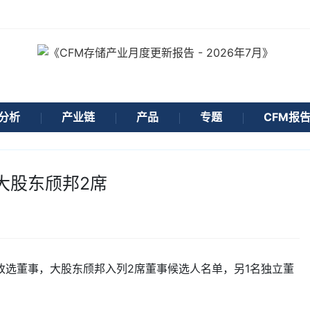
分析
产业链
产品
专题
CFM报
大股东颀邦2席
改选董事，大股东颀邦入列2席董事候选人名单，另1名独立董