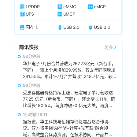
LPDDR
eMMC
eMCP
UFS
uMCP
闪存卡
USB 2.0
USB 3.0
简讯快报
更多
53分钟前
华邦电子7月份合并营收为267.73亿元（新台币，
下同），较上个月增加29.99%，较去年同期增加
291.55%。累计1-7月合并营收1,248.7亿元，较
去年同期增加160.97%。
56分钟前
受惠存储器价格持续上涨，旺宏电子单月营收达
77.25 亿元（新台币，下同），环比增长11%，同
比增长180.5%，首度冲破70 亿元大关，再度改
写单月新高，累计前7月营收373.18 亿元，同比
1小时前 18:11
增长137.8%。
据报道，华工科技与佰维存储签署战略合作协
议。双方将围绕“AI存储+计算+光互联”融合领
域，高效整合优势资源，在技术协同、产品共