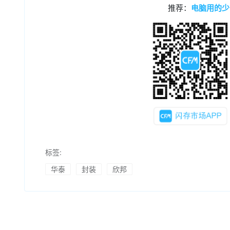
推荐：
电脑用的少
标签:
华泰
封装
欣邦