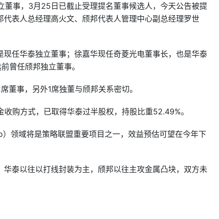
独立董事，3月25日已截止受理提名董事候选人，今天公告被提
邦代表人总经理高火文、颀邦代表人管理中心副总经理罗世
是现任华泰独立董事；徐嘉华现任奇菱光电董事长，也是华泰
选前曾任颀邦独立董事。
席董事，另外1席独董与颀邦关系密切。
收购方式，已取得华泰过半股权，持股比重52.49%。
hip）领域将是策略联盟重要项目之一，效益预估可望在今年下
，华泰以往以打线封装为主，颀邦以往主攻金属凸块，双方未