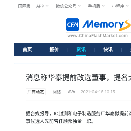
国际版
APP
微信公众号
手机版
小程序
首页
报价
资讯
快讯
消息称华泰提前改选董事，提名
厂商动态
网络
AVA
2021-04-16 10:15
据台媒报导，IC封测和电子制造服务厂华泰拟提前
事候选人先前曾任颀邦独董一职。