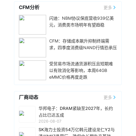
实，但相关传闻反映了英伟达在应对日益增长的
价6499元，学生认证专属优惠到手价低至6199
CFM分析
更多
显存需求与硬件成本之间的矛盾时，正在探索基
元。业内人士透露，华为此次推出大内存高配版
8小时前 11:18
于软件和系统架构的解决方案。
闪迪：NBM协议保底营收939亿美
本，核心目的之一是拉高整个Mate 80系列的整
华邦电近日召开法说会，总经理陈沛铭表示，高
体均价，同时进一步拉动全系列的整体出货量，
元，消费类市场明年有望趋稳
雄现有Module A 月产能将由目前1.5万片扩增至
消化现有产能。据悉，Mate 80标准版搭载自研
2.4万片，预计今年底开始投片。不过，Module
麒麟9020芯片，搭配最新的HarmonyOS 6操作
A扩产完成后，厂内空间几乎已全数用尽。为应对
CFM：存储成本飙升抑制终端需
8小时前 10:43
系统。目前，Mate 80系列累计总销量已经正式
客户对2029 年以后产能的强烈需求，公司启动
求，四季度消费级NAND行情恐承压
突破800万台，预计今年10月份前后累计销量就
威刚公布7月营收，单月合并营收达183.8亿元新
Module B建设，预计2027年动工、2029年装机
能破千万，整个系列的破千万速度明显快于上一
台币，环比增长25.4%，同比暴增331.3%，连续
及量产，未来将支援16纳米、14纳米及12纳米制
代Mate系列旗舰。
第5个月改写历史新高。从产品组合来看，DRAM
受贸易市场流通货源积压且短期难
程，实际产出与营收贡献则主要落在2030年。未
营收达140.8亿元，占整体比重76.6%；SSD占比
以有效消化等影响，本周64GB
9小时前 10:14
来产品将涵盖标准型DRAM、CUBE、Wafer-on-
20.1%，存储卡、随身碟及其他产品则占3.3%。
eMMC价格再度走跌
Wafer、客制化ASIC存储芯片及矽电容等。
据媒体报道，威刚近日在法说会上表示，在需求
今年前7个月累计合并营收达826.5亿元新台币，
增加、价格走高及货源稳定的三大有利因素带动
年增206.7%，已大幅超越2025年全年营收。
下，预期第3季度营运将优于第2季度，并进一步
厂商动态
更多
扩大全年营运成果。公司看好第4季度到2027年
9小时前 10:13
上半年的DRAM和NAND Flash价格有望维持上升
由于对AI基础设施的投资导致其季度自由现金流
华邦电子：DRAM紧缺至2027年，长约
趋势。目前存储市场供给持续紧张，预计2027年
转为赤字，谷歌母公司Alphabet再次寻求在债券
占比已达五成
DRAM供给将较2026年更吃紧。随着PC和服务器
市场获得大规模融资。Alphabet宣布计划发行总
2026-08-07
平台持续升级，DDR5已成为市场主流，长期而
额高达250亿美元的美元计价公司债券。该债券
SK海力士投资54万亿韩元建设龙仁Y2与
9小时前 10:02
言，DDR5将比DDR4更紧缺。
将分为10个档次，期限从2年到40年不等。其中