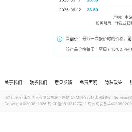
2026-06-17
28.50
2026-06-12
28.50
声明：本
2026-06-09
28.50
如需引用、转载或获取更多
2026-06-04
28.50
当前价：
最近一次报价时的价格。
前
2026-06-01
28.50
2026-05-27
28.50
该产品价格每周一至周五13:00 PM
2026-05-22
28.50
2026-05-19
28.50
2026-05-14
28.70
|
|
|
|
|
关于我们
联系我们
意见反馈
免责声明
隐私政策
2026-05-11
28.70
深圳市闪存市场资讯有限公司旗下网站 CFM闪存市场客服邮箱：Service@China
2026-05-07
28.70
Copyright©2008-2026
粤ICP备08133127号-2
粤公网安备:4403050200
2026-04-29
28.70
2026-04-24
28.70
2026-04-21
28.70