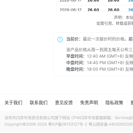
2026-06-17
26.60
26.60
26
2026-06-12
26.60
26.60
26
声明：本
2026-06-09
26.60
26.60
26
如需引用、转载或获取更多
2026-06-04
26.60
26.60
26
当前价：
最近一次报价时的价格。
前
2026-06-01
26.60
26.60
26
2026-05-27
26.60
26.60
26
该产品价格从周一到周五每天公布三
早盘时间：
12:40 AM (GMT+8
2026-05-22
26.60
26.60
26
中盘时间：
14:40 PM (GMT+8
2026-05-19
26.60
26.60
26
晚盘时间：
18:00 PM (GMT+8
2026-05-14
27.00
27.00
27
2026-05-11
27.00
27.00
27
2026-05-07
27.00
27.00
27
|
|
|
|
|
关于我们
联系我们
意见反馈
免责声明
隐私政策
2026-04-29
27.00
27.00
27
深圳市闪存市场资讯有限公司旗下网站 CFM闪存市场客服邮箱：Service@China
2026-04-24
27.00
27.00
27
Copyright©2008-2026
粤ICP备08133127号-2
粤公网安备:4403050200
2026-04-21
27.30
27.30
27